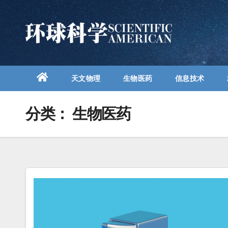
跳
至
内
容
天文物理
生物医药
信息技术
分类：
生物医药