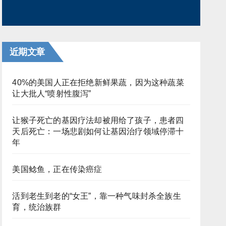
近期文章
40%的美国人正在拒绝新鲜果蔬，因为这种蔬菜
让大批人“喷射性腹泻”
让猴子死亡的基因疗法却被用给了孩子，患者四
天后死亡：一场悲剧如何让基因治疗领域停滞十
年
美国鲶鱼，正在传染癌症
活到老生到老的“女王”，靠一种气味封杀全族生
育，统治族群