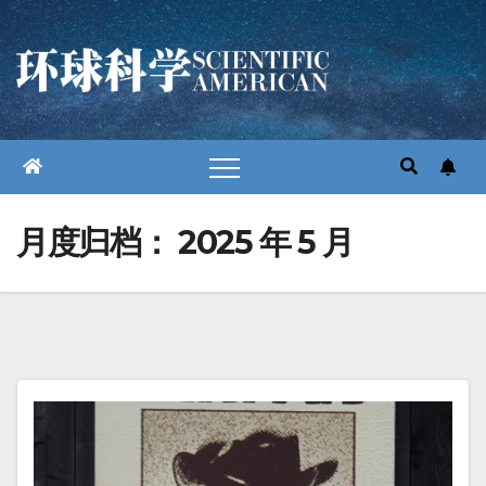
跳
至
内
容
月度归档：
2025 年 5 月