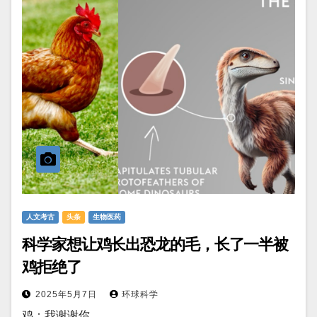
人文考古
头条
生物医药
科学家想让鸡长出恐龙的毛，长了一半被
鸡拒绝了
2025年5月7日
环球科学
鸡：我谢谢你。