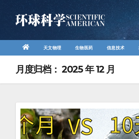
跳
至
内
容
天文物理
生物医药
信息技术
月度归档：
2025 年 12 月