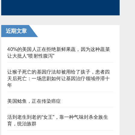
近期文章
40%的美国人正在拒绝新鲜果蔬，因为这种蔬菜
让大批人“喷射性腹泻”
让猴子死亡的基因疗法却被用给了孩子，患者四
天后死亡：一场悲剧如何让基因治疗领域停滞十
年
美国鲶鱼，正在传染癌症
活到老生到老的“女王”，靠一种气味封杀全族生
育，统治族群