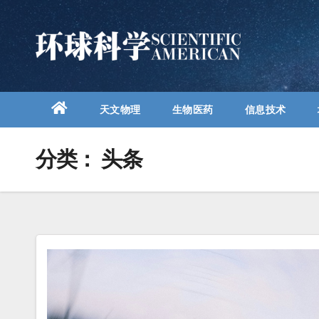
跳
至
内
容
天文物理
生物医药
信息技术
分类：
头条