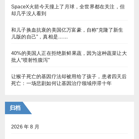
SpaceX火箭今天撞上了月球，全世界都在关注，但
却几乎没人看到
和儿子换血抗衰的美国亿万富豪，自称“克隆了新生
儿版的自己”，真相是……
40%的美国人正在拒绝新鲜果蔬，因为这种蔬菜让大
批人“喷射性腹泻”
让猴子死亡的基因疗法却被用给了孩子，患者四天后
死亡：一场悲剧如何让基因治疗领域停滞十年
归档
2026 年 8 月