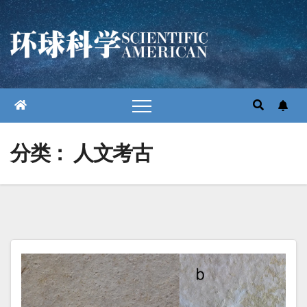
跳
至
内
容
分类：
人文考古