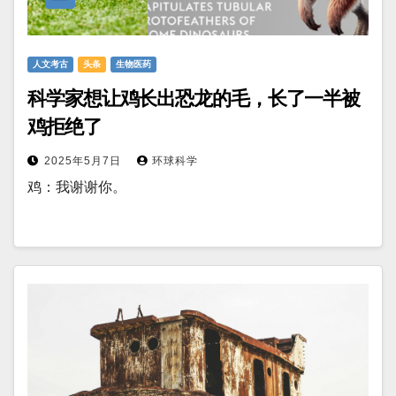
人文考古
头条
生物医药
科学家想让鸡长出恐龙的毛，长了一半被
鸡拒绝了
2025年5月7日
环球科学
鸡：我谢谢你。