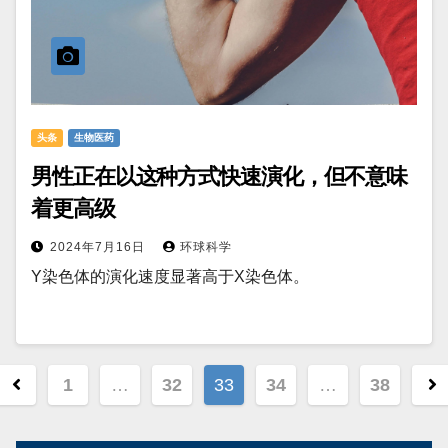
头条
生物医药
男性正在以这种方式快速演化，但不意味
着更高级
2024年7月16日
环球科学
Y染色体的演化速度显著高于X染色体。
文
1
…
32
33
34
…
38
章