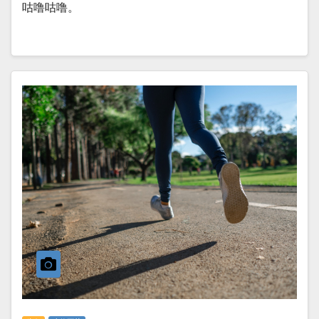
咕噜咕噜。