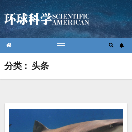
跳
至
内
容
分类：
头条