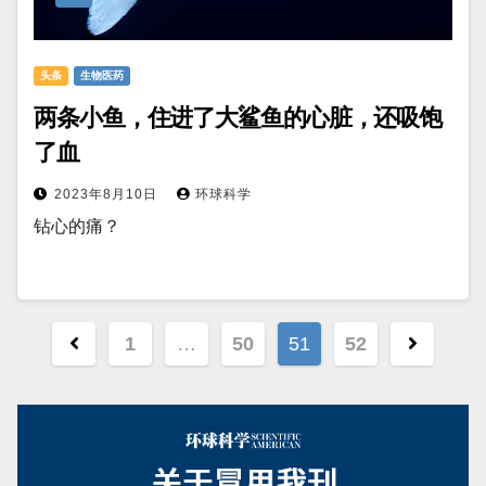
头条
生物医药
两条小鱼，住进了大鲨鱼的心脏，还吸饱
了血
2023年8月10日
环球科学
钻心的痛？
文
1
…
50
51
52
章
分
页