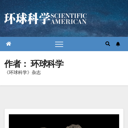
跳
至
内
容
作者：
环球科学
《环球科学》杂志