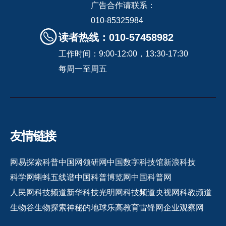
广告合作请联系：
010-85325984
读者热线：010-57458982
工作时间：9:00-12:00，13:30-17:30
每周一至周五
友情链接
网易探索
科普中国网
领研网
中国数字科技馆
新浪科技
科学网
蝌蚪五线谱
中国科普博览网
中国科普网
人民网科技频道
新华科技
光明网科技频道
央视网科教频道
生物谷
生物探索
神秘的地球
乐高教育
雷锋网
企业观察网