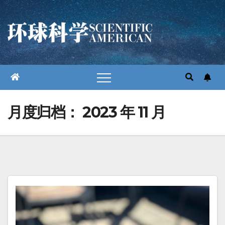
跳
至
内
容
月度归档：
2023 年 11 月