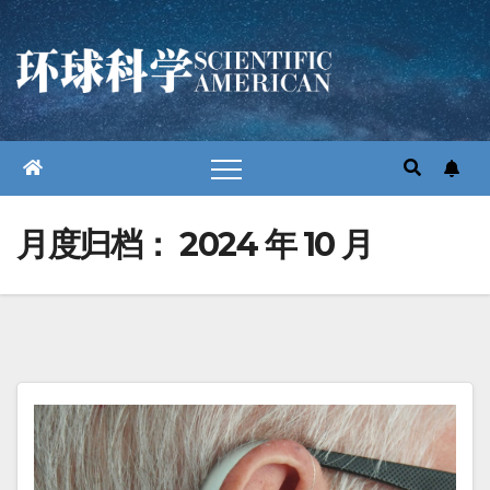
跳
至
内
容
月度归档：
2024 年 10 月