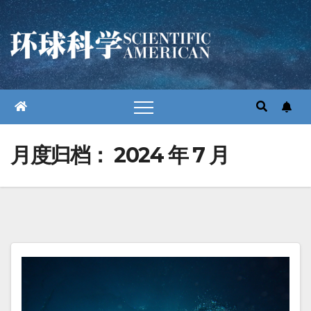
跳
至
内
容
月度归档：
2024 年 7 月