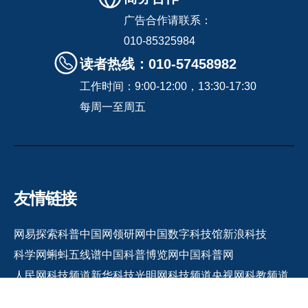
广告合作请联系：
010-85325984
读者热线：010-57458982
工作时间：9:00-12:00，13:30-17:30
每周一至周五
友情链接
网易探索
科普中国网
领研网
中国数字科技馆
新浪科技
科学网
蝌蚪五线谱
中国科普博览网
中国科普网
人民网科技频道
新华科技
光明网科技频道
央视网科教频道
生物谷
生物探索
神秘的地球
乐高教育
雷锋网
企业观察网