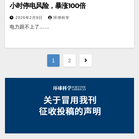
小时停电风险，暴涨100倍
2026年2月9日
环球科学
电力跟不上了……
文
1
2
章
分
页