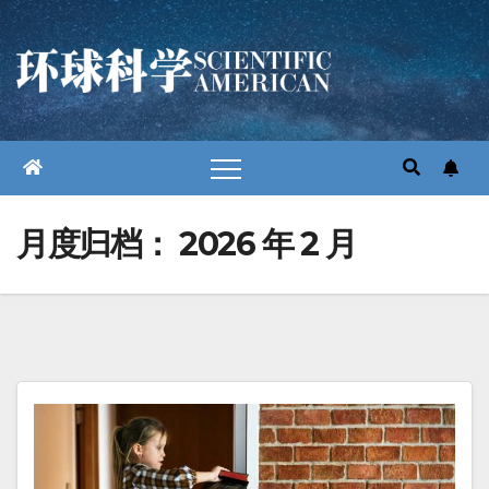
跳
至
内
容
月度归档：
2026 年 2 月