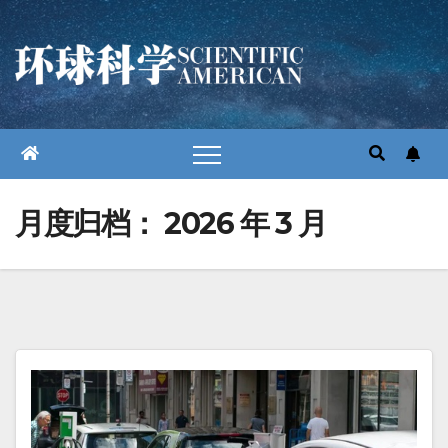
跳
至
内
容
月度归档：
2026 年 3 月