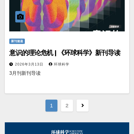
新刊速递
意识的理论危机 | 《环球科学》新刊导读
2026年3月13日
环球科学
3月刊新刊导读
文
1
2
章
分