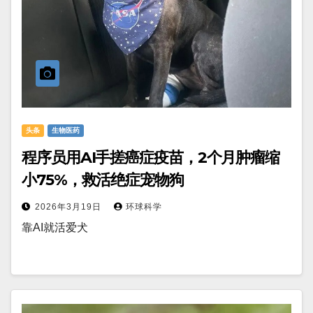
头条
生物医药
程序员用AI手搓癌症疫苗，2个月肿瘤缩
小75%，救活绝症宠物狗
2026年3月19日
环球科学
靠AI就活爱犬