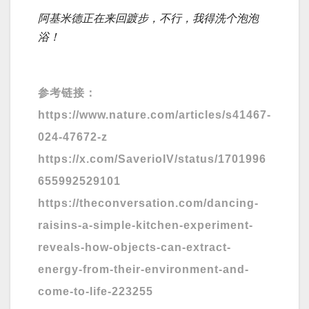
阿基米德正在来回踱步，不行，我得洗个泡泡
浴！
参考链接：
https://www.nature.com/articles/s41467-
024-47672-z
https://x.com/SaverioIV/status/1701996
655992529101
https://theconversation.com/dancing-
raisins-a-simple-kitchen-experiment-
reveals-how-objects-can-extract-
energy-from-their-environment-and-
come-to-life-223255