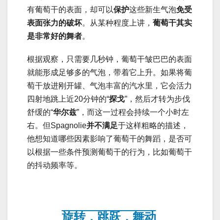
有葡萄干的表面，却可以
保护
这些新生气泡
免受
表面张力的破坏
。从某种程度上讲，
葡萄干其实
是非常好的舞者
。
根据观察，只需要几秒钟，葡萄干皱巴巴的表面
就能形成足够多的气泡，带着它上升。如果将葡
萄干放进刚开罐、气泡丰富的汽水里，它会活力
四射地跳上近20分钟的“
探戈
”，然后才转为步伐
舒缓的“
华尔
兹
”，而这一过程会持续一个小时左
右。但Spagnolie
并不满足
于这样粗略的描述，
他想知道哪些因素影响了葡萄干的舞蹈，是否可
以根据一些条件预测葡萄干的行为，比如葡萄干
的抖动频率等。
旋转，跳跃，舞动