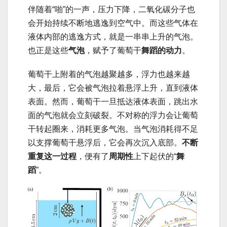
伴随着“啪”的一声，压力下降，二氧化碳分子也
会开始持续不断地逃逸到空气中。而这些气体在
液体内部的逃逸方式，就是一串串上升的气泡。
也正是这些
气泡
，赋予了葡萄干
舞蹈的动力
。
葡萄干上附着的气泡越聚越多，浮力也越来越
大，最后，它会被气泡拉着悬浮上升，直到液体
表面。然而，葡萄干一旦抵达液体表面，跳出水
面的气泡就会立刻破裂。不对称的浮力会让葡萄
干转起圈来，消耗更多气泡。当气泡消耗得不足
以支撑葡萄干悬浮后，它会再次沉入底部。
不断
重复这一过程
，便有了
周期性
上下起伏的“
舞
蹈
”。