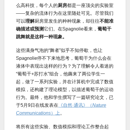
么高科技，每个人的
厨房
都是一座顶尖的实验室
——复杂的流体行为在这里随处可见。尽管我们
可以
理解
厨房里发生的种种现象，却往往
不能准
确描述或预测
它们。在Spagnolie看来，
葡萄干
跳舞就是这样一种现象。
这些满身气泡的“舞者”似乎不知停歇，也让
Spagnolie停不下来地思考，葡萄干为什么会在
液体中表现出这样的行为？为了理解令人着迷的
“葡萄干+苏打水”组合，他薅来了两位学生一
起，做了一系列实验，并在计算机中完成了数值
模拟，还构建了理论模型，以描述葡萄干的运动
行为。最终，他和学生撰写了一篇研究论文，已
于5月9日在线发表在
《自然·通讯》（
Nature
Communications
）上
。
将所有这些实验、数值模拟和理论工作整合起