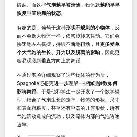
破裂。而这些
气泡越早被清除
，物体就
越能早早
恢复垂直跳舞的状态
。
有趣的是，葡萄干这种
形状不规则的小物体
，反
而不会像大物体一样，依赖旋转来舞动。它们会
快速地左右摇摆，持续不断地扭动，且
更多受单
个大气泡的生长、升力以及脱离的影响
，因此更
容易观测到垂直方向上的舞蹈。
在通过实验详细观察了这些物体的行为后，
Spagnolie还想更
进一步
理解一些
物理参数如何
影响舞蹈
。于是他和学生一起开发了一个数学模
型，结合了气泡生长的速率，物体的形状、尺寸
和表面粗糙度，甚至还有容器的几何形状，所有
气泡活动造成的流动，以及流体内部的气泡逃逸
速率。