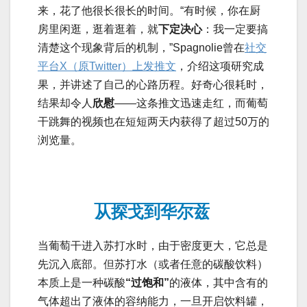
来，花了他很长很长的时间。“有时候，你在厨
房里闲逛，逛着逛着，就
下定决心
：我一定要搞
清楚这个现象背后的机制，”Spagnolie曾在
社交
平台X（原Twitter）上发推文
，介绍这项研究成
果，并讲述了自己的心路历程。好奇心很耗时，
结果却令人
欣慰
——这条推文迅速走红，而葡萄
干跳舞的视频也在短短两天内获得了超过50万的
浏览量。
从探戈到华尔兹
当葡萄干进入苏打水时，由于密度更大，它总是
先沉入底部。但苏打水（或者任意的碳酸饮料）
本质上是一种碳酸
“过饱和”
的液体，其中含有的
气体超出了液体的容纳能力，一旦开启饮料罐，