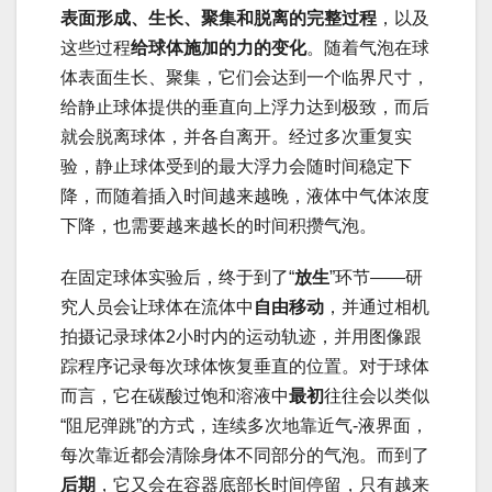
表面形成、生长、聚集和脱离的完整过程
，以及
这些过程
给球体施加的力的变化
。随着气泡在球
体表面生长、聚集，它们会达到一个临界尺寸，
给静止球体提供的垂直向上浮力达到极致，而后
就会脱离球体，并各自离开。经过多次重复实
验，静止球体受到的最大浮力会随时间稳定下
降，而随着插入时间越来越晚，液体中气体浓度
下降，也需要越来越长的时间积攒气泡。
在固定球体实验后，终于到了“
放生
”环节——研
究人员会让球体在流体中
自由移动
，并通过相机
拍摄记录球体2小时内的运动轨迹，并用图像跟
踪程序记录每次球体恢复垂直的位置。对于球体
而言，它在碳酸过饱和溶液中
最初
往往会以类似
“阻尼弹跳”的方式，连续多次地靠近气-液界面，
每次靠近都会清除身体不同部分的气泡。而到了
后期
，它又会在容器底部长时间停留，只有越来