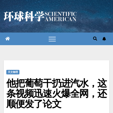
跳
至
内
容
天文物理
他把葡萄干扔进汽水，这
条视频迅速火爆全网，还
顺便发了论文