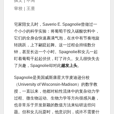
撰文 | 不周
审校 | 王昱
宅家陪女儿时，Saverio E. Spagnolie曾做过一
个小小的科学实验：将葡萄干投入碳酸饮料中，
它们的全身会快速裹满气泡，在水中有节奏地旋
转跳跃，上下翩跹起舞。这一过程会持续数分
钟，甚至长达一个小时。Spagnolie和女儿一起
盯着葡萄干起起伏伏，盯了许久。女儿很快失去
了兴趣，Spagnolie却对此
越发上头
。
Spagnolie是美国威斯康星大学麦迪逊分校
（University of Wisconsin-Madison）的数学教
授，一直以来，他都对粘性流体中的复杂动力学
过程、微生物运动、生物力学等方向很感兴趣，
也非常乐于开发新颖的数值方法来钻研这些问
题。但和女儿玩耍时，他意识到，或许不需要什