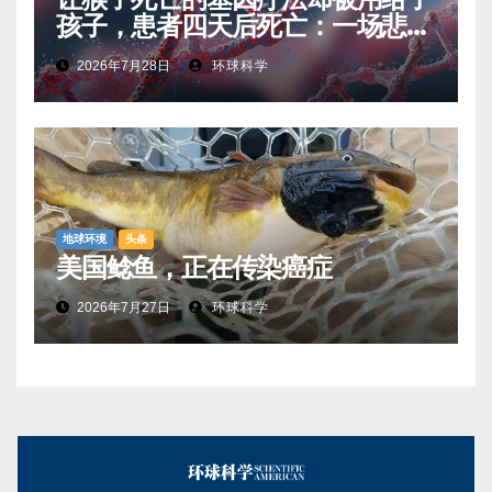
孩子，患者四天后死亡：一场悲剧
如何让基因治疗领域停滞十年
2026年7月28日
环球科学
地球环境
头条
美国鲶鱼，正在传染癌症
2026年7月27日
环球科学