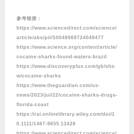
参考链接：
https://www.sciencedirect.com/science/
article/abs/pii/S0048969724049477
https://www.science.org/content/article/
cocaine-sharks-found-waters-brazil
https://www.discoveryplus.com/gb/sho
w/cocaine-sharks
https://www.theguardian.com/us-
news/2023/jul/22/cocaine-sharks-drugs-
florida-coast
https://rai.onlinelibrary.wiley.com/doi/1
0.1111/1467-9655.13428
https://www.sciencedirect.com/science/