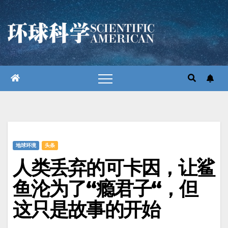
跳
至
内
容
地球环境
头条
人类丢弃的可卡因，让鲨
鱼沦为了“瘾君子“，但
这只是故事的开始