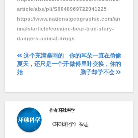
article/abs/pii/S0048969722041225
https://www.nationalgeographic.com/an
imals/article/cocaine-bear-true-story-
dangers-animal-drugs
文
这个充满暴雨的
你的耳朵一直在偷偷
夏天，还只是一个开
做傅里叶变换，你的
章
始
脑子却学不会
导
航
作者
环球科学
《环球科学》杂志