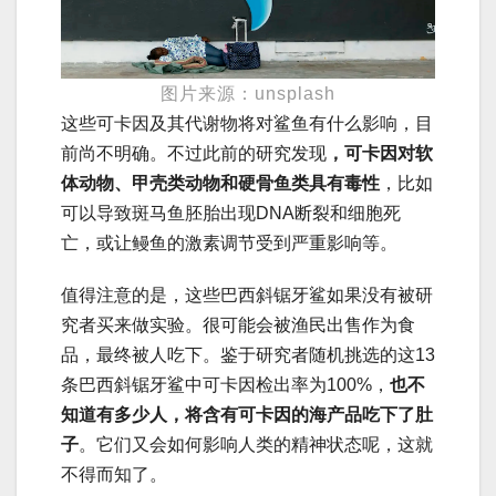
图片来源：unsplash
这些可卡因及其代谢物将对鲨鱼有什么影响，目
前尚不明确。不过此前的研究发现
，可卡因对软
体动物、甲壳类动物和硬骨鱼类具有毒性
，比如
可以导致斑马鱼胚胎出现DNA断裂和细胞死
亡，或让鳗鱼的激素调节受到严重影响等。
值得注意的是，这些巴西斜锯牙鲨如果没有被研
究者买来做实验。很可能会被渔民出售作为食
品，最终被人吃下。鉴于研究者随机挑选的这13
条巴西斜锯牙鲨中可卡因检出率为100%，
也不
知道有多少人，将含有可卡因的海产品吃下了肚
子
。它们又会如何影响人类的精神状态呢，这就
不得而知了。