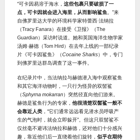
“可卡因易溶于海水，
这些包裹只要破损了一
点，可卡因就会进入海里，从而影响鲨鱼
。”来
自佛罗里达大学的环境科学家特蕾西·法纳拉
（Tracy Fanara）在接受《卫报》（The
Guardian）采访时说道。她和英国海洋生物学家
汤姆·赫德（Tom Hird）在去年上线的一部纪录
片《可卡因鲨鱼》（
Cocaine Sharks
）中，专门
到佛罗里达群岛调查了这一事件。
在纪录片中，当法纳拉与赫德潜入海中观察鲨鱼
和其它海洋动物时，一只行为怪异的双髻鲨
（
Sphyrna mokarran
）突然径直向他们游来。
赫德是鲨鱼行为的专家，
他很清楚双髻鲨一般不
会靠近人类
，“它们通常远远看见潜水员呼吸产
生的气泡时，就会立即躲开”。但这只双髻鲨不
仅丝毫不避讳法纳拉和赫德，还对他们十分感兴
趣，靠近他们后一直绕着他们旋转，
似乎在期待