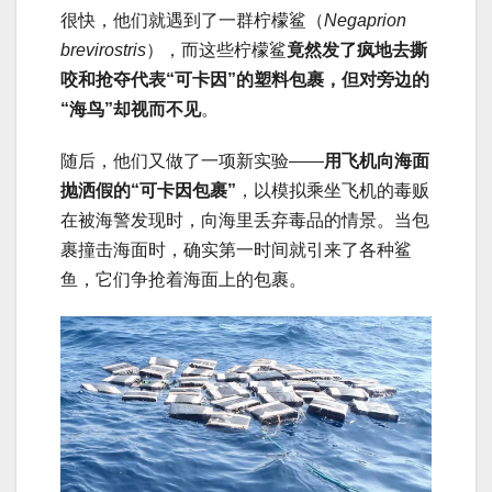
很快，他们就遇到了一群柠檬鲨（
Negaprion
brevirostris
），而这些柠檬鲨
竟然发了疯地去撕
咬和抢夺代表“可卡因”的塑料包裹，但对旁边的
“海鸟”却视而不见
。
随后，他们又做了一项新实验——
用飞机向海面
抛洒假的“可卡因包裹”
，以模拟乘坐飞机的毒贩
在被海警发现时，向海里丢弃毒品的情景。当包
裹撞击海面时，确实第一时间就引来了各种鲨
鱼，它们争抢着海面上的包裹。