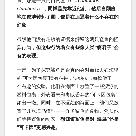
鱼。那是一只阔口真鲨（
Carcharhinus
plumbeus
），
同样是先靠近他们，然后自顾自
地在原地转起了圈，像是在追逐着什么不存在的
幻象
。
虽然他们没有足够的证据来解释这两只鲨鱼的怪
异行为
，但这些行为着实有些像人类“瘾君子”会
有的表现
。
于是，为了探究鲨鱼是否真的会对毒贩丢在海里
的“可卡因包裹”情有独钟，法纳拉与赫德做了一
个有趣的实验。他们在海面上放置了一些漂浮的
塑料包裹，外表看来和毒贩丢弃的“可卡因包裹”
如出一辙。同时，在不远处的海面上，他们又放
置了几只海鸟模型——许多鲨鱼的食物。然后他
们等待鲨鱼的到来，
想知道鲨鱼是对“海鸟”还是
“可卡因”更感兴趣
。