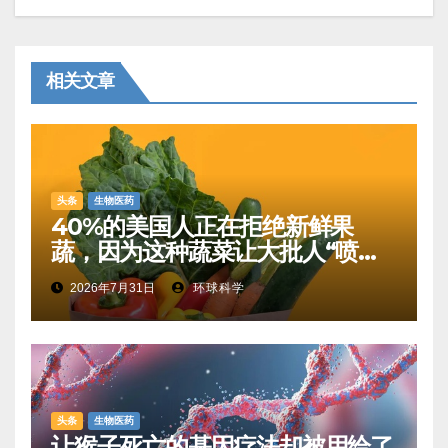
相关文章
头条
生物医药
40%的美国人正在拒绝新鲜果
蔬，因为这种蔬菜让大批人“喷射
性腹泻”
2026年7月31日
环球科学
头条
生物医药
让猴子死亡的基因疗法却被用给了