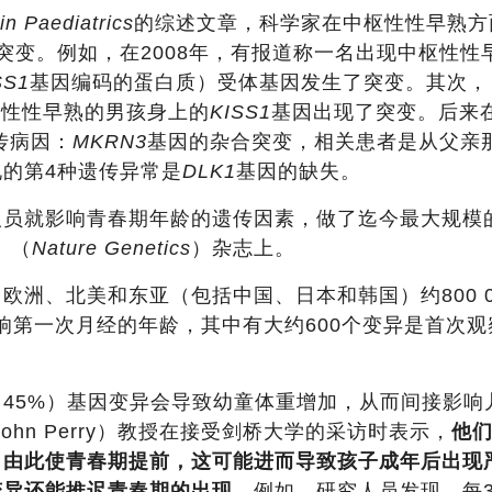
n Paediatrics
的综述文章，科学家在中枢性性早熟方
突变。例如，在2008年，有报道称一名出现中枢性性
SS1
基因编码的蛋白质）受体基因发生了突变。其次，
枢性性早熟的男孩身上的
KISS1
基因出现了突变。后来
传病因：
MKRN3
基因的杂合突变，相关患者是从父亲
的第4种遗传异常是
DLK1
基因的缺失。
人员就影响青春期年龄的遗传因素，做了迄今最大规模
》（
Nature Genetics
）杂志上。
洲、北美和东亚（包括中国、日本和韩国）约800 0
影响第一次月经的年龄，其中有大约600个变异是首次观
45%）基因变异会导致幼童体重增加，从而间接影响
hn Perry）教授在接受剑桥大学的采访时表示，
他
，由此使青春期提前，这可能进而导致孩子成年后出现
变异还能推迟青春期的出现
。例如，研究人员发现，每3