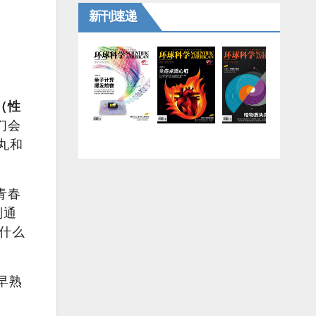
新刊速递
（性
们会
丸和
青春
则通
什么
早熟