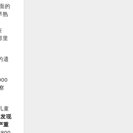
面的
早熟
在
那里
的遗
00
察
儿童
们发现
严重
800