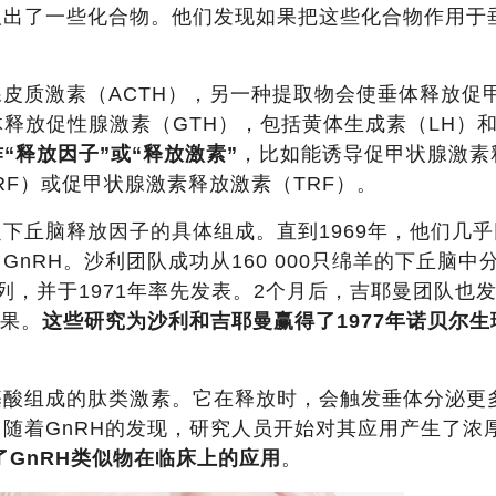
取出了一些化合物。他们发现如果把这些化合物作用于
皮质激素（ACTH），另一种提取物会使垂体释放促
体释放促性腺激素（GTH），包括黄体生成素（LH）
“释放因子”或“释放激素”
，比如能诱导促甲状腺激素
RF）或促甲状腺激素释放激素（TRF）。
下丘脑释放因子的具体组成。直到1969年，他们几乎
nRH。沙利团队成功从160 000只绵羊的下丘脑中
序列，并于1971年率先发表。2个月后，吉耶曼团队也
结果。
这些研究为沙利和吉耶曼赢得了1977年诺贝尔生
氨基酸组成的肽类激素。它在释放时，会触发垂体分泌更
随着GnRH的发现，研究人员开始对其应用产生了浓
了GnRH类似物在临床上的应用
。