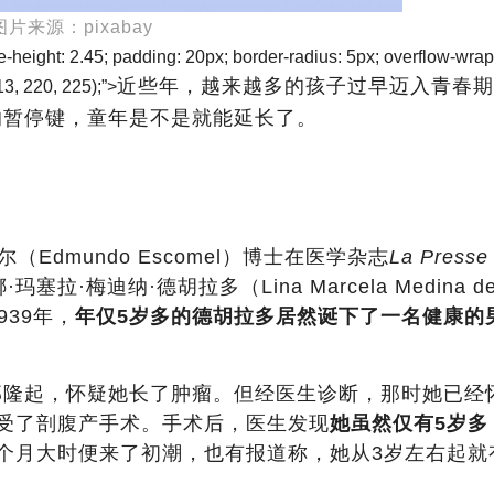
图片来源：pixabay
ne-height: 2.45; padding: 20px; border-radius: 5px; overflow-wrap
近些年，越来越多的孩子过早迈入青春期
13, 220, 225);”>
的暂停键，童年是不是就能延长了。
Edmundo Escomel）博士在医学杂志
La Presse
·梅迪纳·德胡拉多（Lina Marcela Medina d
939年，
年仅5岁多的德胡拉多居然诞下了一名健康的
部隆起，怀疑她长了肿瘤。但经医生诊断，那时她已经
受了剖腹产手术。手术后，医生发现
她虽然仅有5岁多
个月大时便来了初潮，也有报道称，她从3岁左右起就