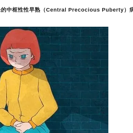
性性早熟（Central Precocious Puberty）