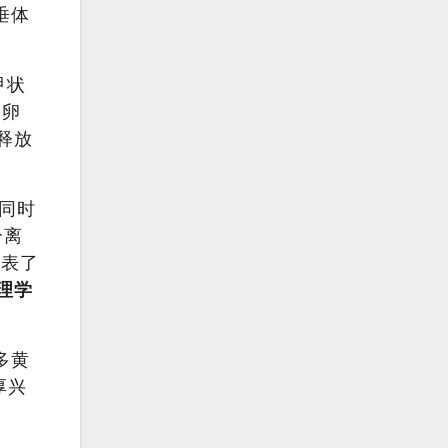
垂体
甲状
和卵
释放
同时
分离
发表了
理学
多黄
厚兴