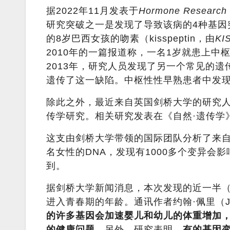
据2022年11月发表于
Hormone Research i
研究突破之一是发现了导致该病的4种基因
的8岁巴西女孩的吻素（kisspeptin，由
KI
2010年的一篇报道称，一名1岁就患上中
2013年，研究人员发现了另一个常见的遗
遗传了这一缺陷。中枢性性早熟患者中发现
除此之外，最近来自英国剑桥大学的研究
传学研究。相关研究发表在《自然·遗传学
这支由剑桥大学带领的国际团队分析了来自欧
名女性的DNA，发现有1000多个变异会
到。
据剑桥大学新闻消息，本次发现的近一半（
进入青春期的年龄。通讯作者约翰·佩里（Jo
的许多基因会加速婴儿和幼儿的体重增加
的健康问题
。另外，研究表明，
有的基因