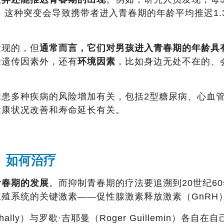
，这种突变会导致携带者进入青春期的年龄平均推迟1.
发现的，但
通常而言，它们对男孩进入青春期的年龄具
除遗传因素外，还有
环境因素
，比如身边无处不在的、
患多种疾病的风险增加有关，包括2型糖尿病、心血
健康状况改善和寿命延长有关。
如何治疗
青春期的发展
。而抑制青春期的疗法要追溯到20世纪6
殖系统的关键激素——促性腺激素释放激素（GnRH
ally）与罗歇·吉耶曼（Roger Guillemin）各自在