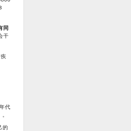
3
有同
会干
管疾
0年代
）。
自己的