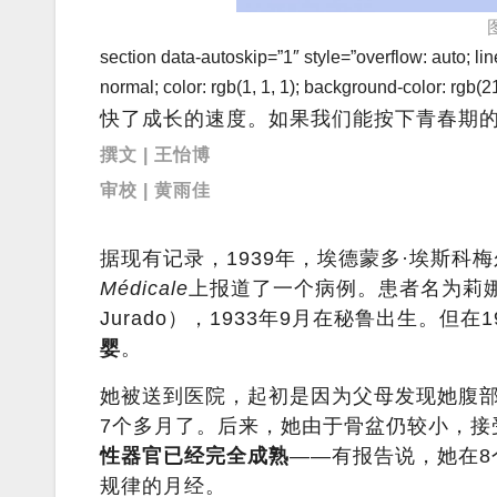
section data-autoskip=”1″ style=”overflow: auto; li
normal; color: rgb(1, 1, 1); background-color: rgb(2
快了成长的速度。如果我们能按下青春期
撰文 | 王怡博
审校 | 黄雨佳
据现有记录，1939年，埃德蒙多·埃斯科梅尔（
Médicale
上报道了一个病例。患者名为莉娜·玛塞拉
Jurado），1933年9月在秘鲁出生。但在1
婴
。
她被送到医院，起初是因为父母发现她腹
7个多月了。后来，她由于骨盆仍较小，接
性器官已经完全成熟
——有报告说，她在8
规律的月经。