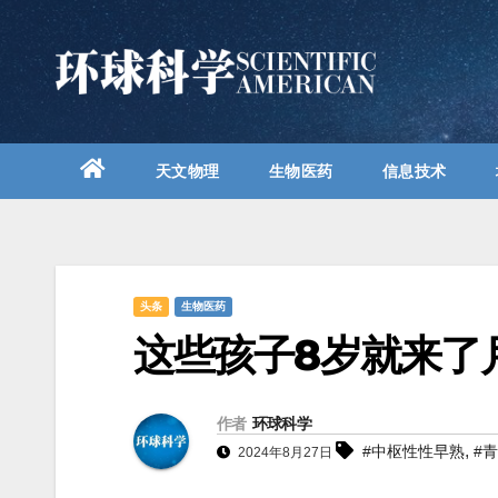
跳
至
内
容
天文物理
生物医药
信息技术
头条
生物医药
这些孩子8岁就来了
作者
环球科学
,
#中枢性性早熟
#
2024年8月27日