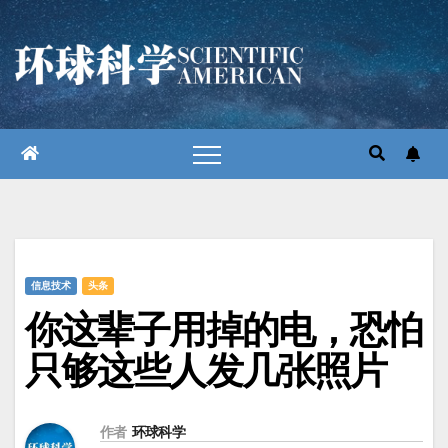
跳
至
内
容
信息技术
头条
你这辈子用掉的电，恐怕
只够这些人发几张照片
作者
环球科学