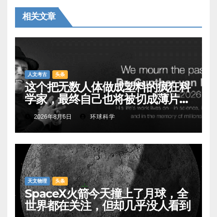
相关文章
人文考古
头条
这个把无数人体做成塑料的疯狂科
学家，最终自己也将被切成薄片展
出
2026年8月6日
环球科学
天文物理
头条
SpaceX火箭今天撞上了月球，全
世界都在关注，但却几乎没人看到