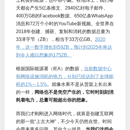
上耗费的能源，也不容小觑。在地球上，我们每
天都会产生5亿条推文、2940亿封电子邮件、
400万GB的Facebook数据、650亿条WhatsApp
消息和72万个小时的YouTube新视频。全世界在
2018年创建、捕获、复制和消耗的数据总量为
33泽字节（ZB），相当于33万亿GB。
2020
年，这一数字增长到59ZB，预计到2025年将达
到令人难以想象的175ZB。
根据国际能源署（IEA）的数据，
当前数据中心
和网络设施消耗的电力，分别已经达到了全球能
耗的1%～1.5%
。就像水果不是从货架上长出来
的一样，
网络也不是凭空产生的，它时时刻刻消
耗着电力，总量可能超出你的想象。
而我们才刚刚进入网络时代，就算是创建互联网
的那一批“上古大神”，不少今天仍然在世。时间
会带来更多问题，其中之一就是，
当我们这些今