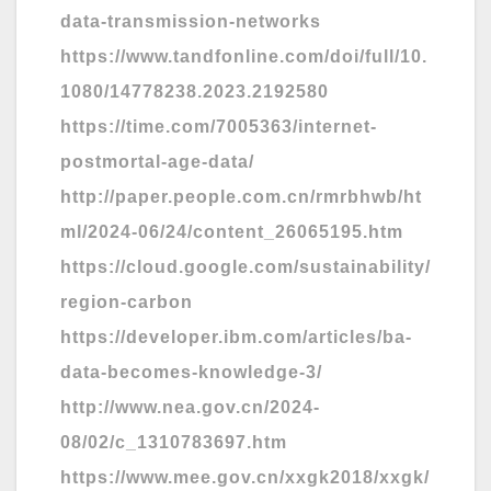
data-transmission-networks
https://www.tandfonline.com/doi/full/10.
1080/14778238.2023.2192580
https://time.com/7005363/internet-
postmortal-age-data/
http://paper.people.com.cn/rmrbhwb/ht
ml/2024-06/24/content_26065195.htm
https://cloud.google.com/sustainability/
region-carbon
https://developer.ibm.com/articles/ba-
data-becomes-knowledge-3/
http://www.nea.gov.cn/2024-
08/02/c_1310783697.htm
https://www.mee.gov.cn/xxgk2018/xxgk/