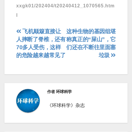
xxgk01/202404/t20240412_1070565.htm
l
文
飞机颠簸直接让
这种生物的基因组堪
人摔断了脊椎，还有
称真正的“屎山”，它
章
70多人受伤，这样
们还在不断往里面塞
导
的危险越来越常见了
垃圾
航
作者
环球科学
《环球科学》杂志