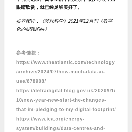
眼睛欣赏，就已经足够美好了。
推荐阅读：《环球科学》2021年12月刊《数字
化的能耗陷阱》
参考链接：
https://www.theatlantic.com/technology
/archive/2024/07/how-much-data-ai-
use/678908/
https://defradigital.blog.gov.uk/2020/01/
10/new-year-new-start-the-changes-
that-im-pledging-to-my-digital-footprint/
https://www.iea.org/energy-
system/buildings/data-centres-and-