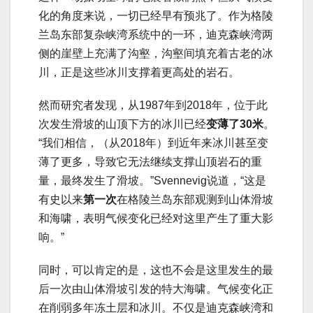
化的角度来说，一切已经早有预兆了。作为格陵
兰岛东部复杂峡湾系统中的一环，迪克森峡湾两
侧的崖壁上充满了沟壑，沟壑间填充着古老的冰
川，正是这些冰川支撑着更高处的岩石。
然而研究者发现，从1987年到2018年，位于此
次发生滑坡的山顶下方的冰川已经
变薄了30米
。
“我们相信，（从2018年）到近年来冰川甚至变
薄了更多，导致它无法继续支撑山顶岩石的重
量，最终发生了滑坡。”Svennevig说道，“这是
有史以来
第一次
在格陵兰岛东部观测到山体滑坡
和海啸，表明气候变化已经对这里产生了重大影
响。”
同时，可以肯定的是，这也不会是这里发生的最
后一次由山体滑坡引发的特大海啸。气候变化正
在削弱多年冻土层和冰川。不仅是迪克森峡湾和