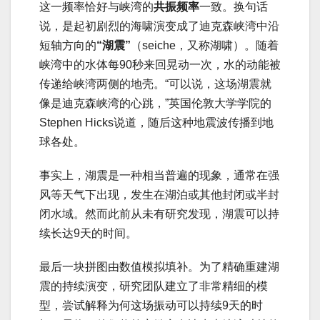
这一频率恰好与峡湾的
共振频率
一致。换句话
说，是起初剧烈的海啸演变成了迪克森峡湾中沿
短轴方向的
“湖震”
（seiche，又称湖啸）。随着
峡湾中的水体每90秒来回晃动一次，水的动能被
传递给峡湾两侧的地壳。“可以说，这场湖震就
像是迪克森峡湾的心跳，”英国伦敦大学学院的
Stephen Hicks说道，随后这种地震波传播到地
球各处。
事实上，湖震是一种相当普遍的现象，通常在强
风等天气下出现，发生在湖泊或其他封闭或半封
闭水域。然而此前从未有研究发现，湖震可以持
续长达9天的时间。
最后一块拼图由数值模拟填补。为了精确重建湖
震的持续演变，研究团队建立了非常精细的模
型，尝试解释为何这场振动可以持续9天的时