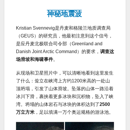
神秘地震波
Kristian Svennevig是丹麦和格陵兰地质调查局
（GEUS）的研究员，他最初注意到这个信号，
是应丹麦北极联合司令部（Greenland and
Danish Joint Arctic Command）的要求，
调查这
场滑坡和海啸事件
。
从现场和卫星照片中，可以清晰地看到这里发生
了什么：耸立在峡湾上方约1200米高的一处山
顶坍塌，引发了山体滑坡。坠落的山体一路沿着
冰川下滑，裹挟着更多冰块和沉积物，坠入了峡
湾。坍塌的山体岩石与冰块的体积达到了
2500
万立方米
，足以填满一万个奥运规格的游泳池。