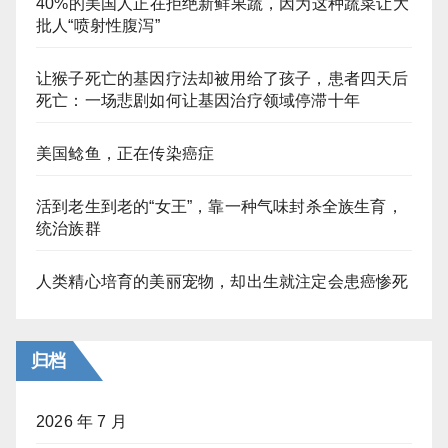
40%的美国人正在拒绝新鲜果蔬，因为这种蔬菜让大
批人“喷射性腹泻”
让猴子死亡的基因疗法却被用给了孩子，患者四天后
死亡：一场悲剧如何让基因治疗领域停滞十年
美国鲶鱼，正在传染癌症
活到老生到老的“女王”，靠一种气味封杀全族生育，
统治族群
人类精心培育的美丽宠物，却出生就注定会患癌惨死
归档
2026 年 7 月