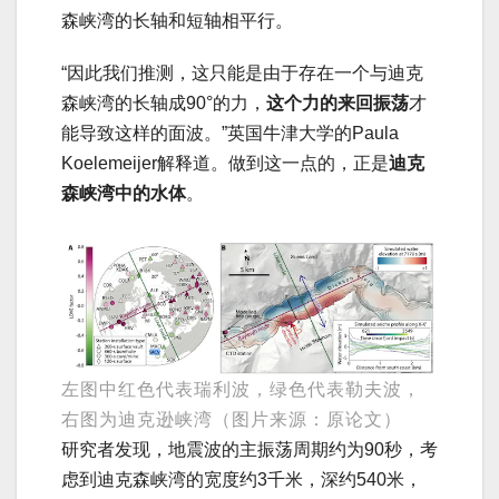
森峡湾的长轴和短轴相平行。
“因此我们推测，这只能是由于存在一个与迪克
森峡湾的长轴成90°的力，
这个力的来回振荡
才
能导致这样的面波。”英国牛津大学的Paula
Koelemeijer解释道。做到这一点的，正是
迪克
森峡湾中的水体
。
左图中红色代表瑞利波，绿色代表勒夫波，
右图为迪克逊峡湾（图片来源：原论文）
研究者发现，地震波的主振荡周期约为90秒，考
虑到迪克森峡湾的宽度约3千米，深约540米，