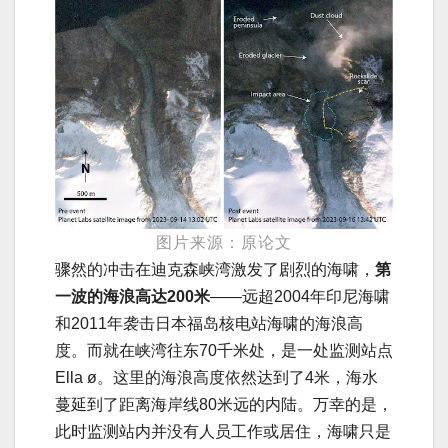
图片来源：原论文
骤然的冲击在迪克森峡湾激发了剧烈的海啸，
第
一波的海浪高达200米
——远超2004年印尼海啸
和2011年袭击日本福岛核电站海啸的海浪高
度。而就在峡湾往东70千米处，是一处监测站点
Ella ø。这里的海浪高度依然达到了4米，海水
蔓延到了距离海岸线80米远的内陆。万幸的是，
此时监测站内并没有人员工作或居住，海啸只是