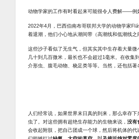
动物学家的工作有时看起来可能很令人费解——例
2022年4月，巴西伯南布哥联邦大学的动物学家Flá
着退潮，他们小心地从潮间带（高潮线和低潮线之
这些沙子看似了无生气，但其实其中生存着大量微
几十到几百微米，最长也不会超过1毫米。在收集
介形虫、腹毛动物、桡足类等等。当然，还包括著
人们经常说，如果世界末日真的到来，那么幸存下
虫了。对这些拥有超绝生存能力的生物来说，
没有
会收起附肢，把自己团成一个球，然后将机体的代
们能够扛过
缺氧、太空的真空，以及接近绝对零度