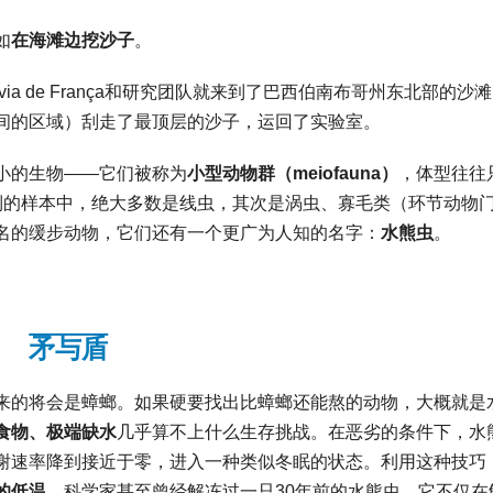
如
在海滩边挖沙子
。
via de França和研究团队就来到了巴西伯南布哥州东北部的沙
间的区域）刮走了最顶层的沙子，运回了实验室。
小的生物——它们被称为
小型动物群（meiofauna）
，体型往往
到的样本中，绝大多数是线虫，其次是涡虫、寡毛类（环节动物
名的缓步动物，它们还有一个更广为人知的名字：
水熊虫
。
矛与盾
来的将会是蟑螂。如果硬要找出比蟑螂还能熬的动物，大概就是
食物、极端缺水
几乎算不上什么生存挑战。在恶劣的条件下，水
谢速率降到接近于零，进入一种类似冬眠的状态。利用这种技巧
的低温
。科学家甚至曾经解冻过一只30年前的水熊虫，它不仅在