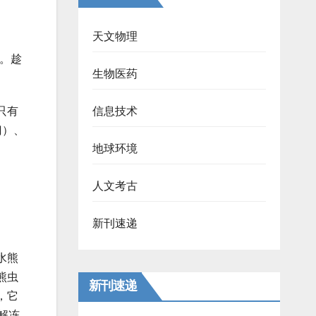
天文物理
滩。趁
生物医药
信息技术
只有
门）、
地球环境
人文考古
新刊速递
水熊
熊虫
新刊速递
，它
解冻