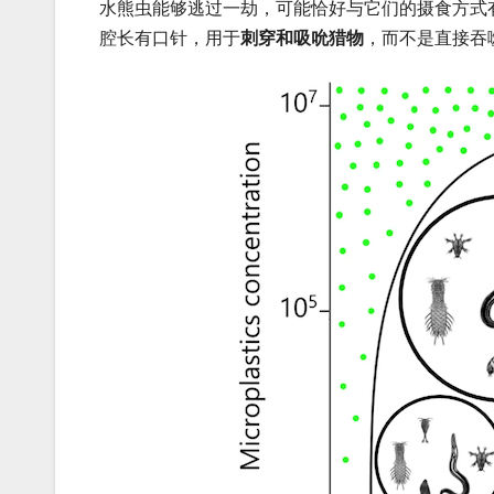
水熊虫能够逃过一劫，可能恰好与它们的摄食方式有
腔长有口针，用于
刺穿和吸吮猎物
，而不是直接吞