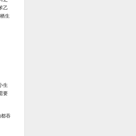
苯乙
栖生
？
小生
需要
物都吞