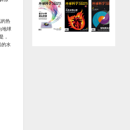
底的热
为地球
是，
船的水