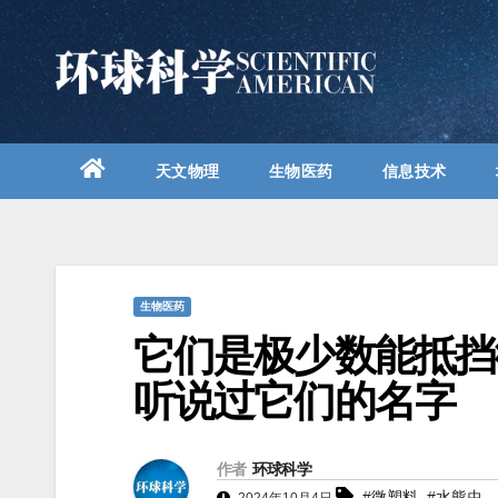
跳
至
内
容
天文物理
生物医药
信息技术
生物医药
它们是极少数能抵挡
听说过它们的名字
作者
环球科学
,
#微塑料
#水熊虫