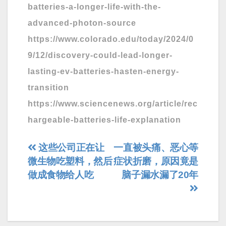
batteries-a-longer-life-with-the-
advanced-photon-source
https://www.colorado.edu/today/2024/0
9/12/discovery-could-lead-longer-
lasting-ev-batteries-hasten-energy-
transition
https://www.sciencenews.org/article/rec
hargeable-batteries-life-explanation
文
这些公司正在让
一直被头痛、恶心等
微生物吃塑料，然后
症状折磨，原因竟是
章
做成食物给人吃
脑子漏水漏了20年
导
航