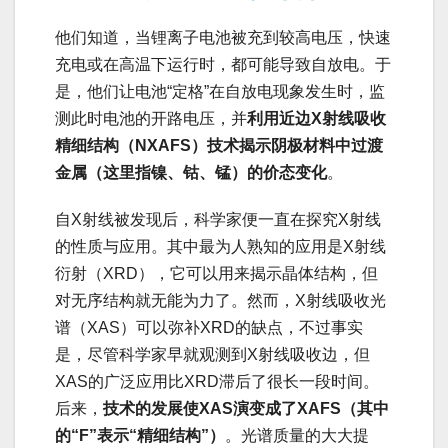
他们知道，当锂离子电池被充到较高电压，快速
充电或在高温下运行时，都可能导致自放电。于
是，他们让电池“定格”在自放电现象发生时，监
测此时电池的开路电压，并
利用近边X射线吸收
精细结构（NXAFS）技术揭示阴极材料中过渡
金属（这里指镍、钴、锰）的价态变化
。
自X射线被发现后，科学家便一直在探究X射线
的性质与应用。其中最为人熟知的应用是X射线
衍射（XRD），它可以用来揭示晶体结构，但
对无序结构就无能为力了。然而，X射线吸收光
谱（XAS）可以弥补XRD的缺点，不过事实
是，尽管科学家早就观测到X射线吸收边，但
XAS的广泛应用比XRD滞后了很长一段时间。
后来，
技术的发展使XAS演变成了XAFS（其中
的“F”表示“精细结构”）
。光谱质量的大大提