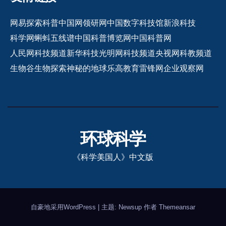
网易探索
科普中国网
领研网
中国数字科技馆
新浪科技
科学网
蝌蚪五线谱
中国科普博览网
中国科普网
人民网科技频道
新华科技
光明网科技频道
央视网科教频道
生物谷
生物探索
神秘的地球
乐高教育
雷锋网
企业观察网
环球科学
《科学美国人》中文版
自豪地采用WordPress
|
主题: Newsup 作者
Themeansar