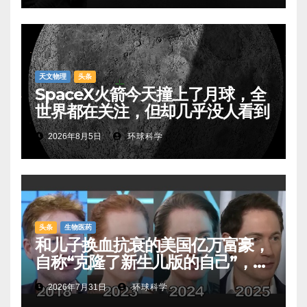
天文物理
头条
SpaceX火箭今天撞上了月球，全
世界都在关注，但却几乎没人看到
2026年8月5日
环球科学
头条
生物医药
和儿子换血抗衰的美国亿万富豪，
自称“克隆了新生儿版的自己”，真
相是……
2026年7月31日
环球科学