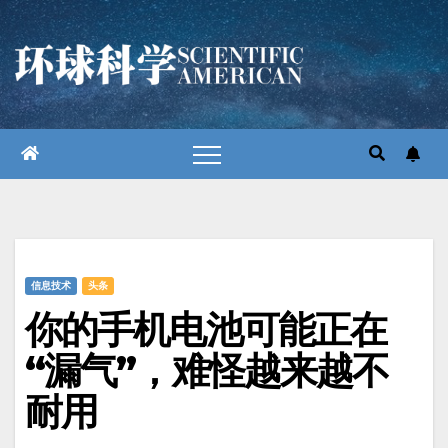
跳
至
内
容
信息技术
头条
你的手机电池可能正在
“漏气”，难怪越来越不
耐用