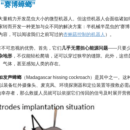
“赛博蟑螂”
大量精力开发昆虫大小的微型机器人。但这些机器人会面临诸如
家转而开发一种更加与众不同的解决方案：半机械半昆虫的“赛博
内容，可以阅读我们之前写过的
杏鲍菇控制的机器人
）。
有不可忽视的优势。首先，它们
几乎无需担心能源问题
——只要
杂地形
，不仅能轻松爬墙，还可以穿过狭窄的缝隙。此外，这些
、气体，甚至感知人类的存在。
加发声蟑螂
（Madagascar hissing cockroach）是其中之一。
足以装备红外摄像头、麦克风、环境探测器和定位装置等搜救必需
中的幸存者，那么救援人员就可以依据它们传回的信号及时展开营