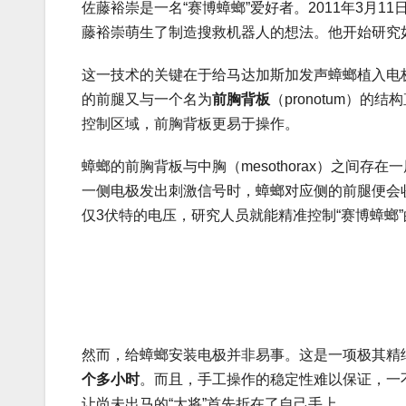
佐藤裕崇是一名“赛博蟑螂”爱好者。2011年3月
藤裕崇萌生了制造搜救机器人的想法。他开始研究如
这一技术的关键在于给马达加斯加发声蟑螂植入电
的前腿又与一个名为
前胸背板
（pronotum）
控制区域，前胸背板更易于操作。
蟑螂的前胸背板与中胸（mesothorax）之间存在一
一侧电极发出刺激信号时，蟑螂对应侧的前腿便会
仅3伏特的电压，研究人员就能精准控制“赛博蟑螂
然而，给蟑螂安装电极并非易事。这是一项极其精
个多小时
。而且，手工操作的稳定性难以保证，一
让尚未出马的“大将”首先折在了自己手上。