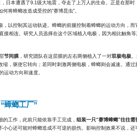
11日，日本遭遇了9.1级大地震，夺走了上万人的生命。正是在那时
何将蟑螂改造成受控的“赛博昆虫”。
极，以控制其运动轨迹。蟑螂的前腿控制着蟑螂的运动方向，而
的结构直接相连。研究人员选择在这个区域植入电极，因为相比触角等
层
节间膜
，研究团队在这层膜的左右两侧植入了一对
双极电极
。
收缩，驱使它转向；若同时刺激两侧电极，蟑螂则会减速。通过
”的运动方向和速度。
“蟑螂工厂”
细的工作，此前只能依靠手工完成，
组装一只“赛博蟑螂”往往需
不小心还可能对蟑螂造成不可逆的损伤。影响控制效果不说，还