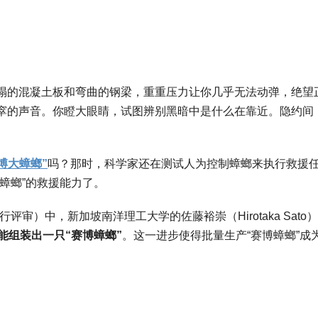
塌的混凝土板和弯曲的钢梁，重重压力让你几乎无法动弹，绝望
窣的声音。你瞪大眼睛，试图辨别黑暗中是什么在靠近。隐约间
博大蟑螂”
吗？那时，科学家还在测试人为控制蟑螂来执行救援
蟑螂”的救援能力了。
行评审）中，新加坡南洋理工大学的佐藤裕崇（Hirotaka Sato
能组装出一只“赛博蟑螂”
。这一进步使得批量生产“赛博蟑螂”成