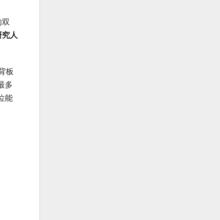
的双
研究人
背板
最多
位能