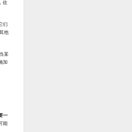
，佐
它们
其他
当某
施加
要一
可能