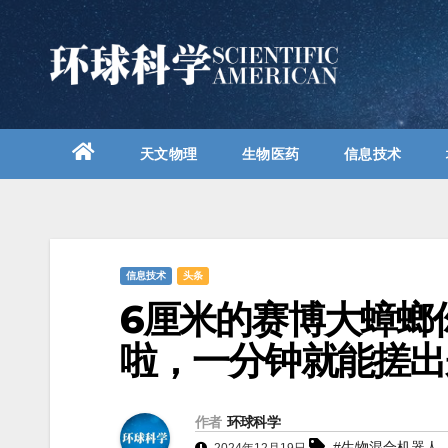
跳
至
内
容
天文物理
生物医药
信息技术
信息技术
头条
6厘米的赛博大蟑螂
啦，一分钟就能搓出
作者
环球科学
#生物混合机器人