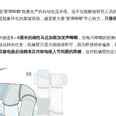
现“赛博蟑螂”批量生产的自动化流水线。这不仅能解放研究人员
险象环生的废墟现场，越需要大量“赛博蟑螂”齐心协力，
只靠
的都是
5～6厘米的雄性马达加斯加发声蟑螂
，但每只蟑螂的前胸
核这样的任务，机械臂只需大致瞄准即可，因为即便稍有偏差，
双极电极必须精准且对称地植入节间膜的两侧
，这对机械臂的定