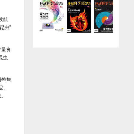
续航
昆虫”
少量食
昆虫
这种蟑螂
品。
救。