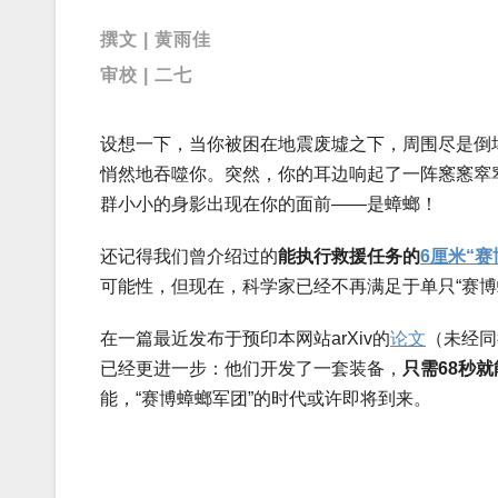
撰文 | 黄雨佳
审校 | 二七
设想一下，当你被困在地震废墟之下，周围尽是倒
悄然地吞噬你。突然，你的耳边响起了一阵窸窸窣
群小小的身影出现在你的面前——是蟑螂！
还记得我们曾介绍过的
能执行救援任务
的
6厘米“赛
可能性，但现在，科学家已经不再满足于单只“赛博
在一篇最近发布于预印本网站arXiv的
论文
（未经同
已经更进一步：他们开发了一套装备，
只需68秒就
能，“赛博蟑螂军团”的时代或许即将到来。