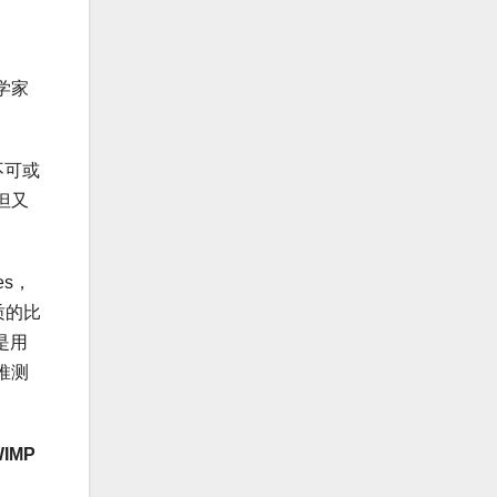
学家
不可或
但又
es，
质的比
是用
推测
IMP