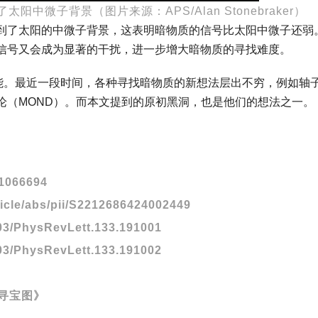
阳中微子背景（图片来源：APS/Alan Stonebraker）
到了太阳的中微子背景，这表明暗物质的信号比太阳中微子还弱
信号又会成为显著的干扰，进一步增大暗物质的寻找难度。
可能。最近一段时间，各种寻找暗物质的新想法层出不穷，例如轴
论（MOND）。而本文提到的原初黑洞，也是他们的想法之一。
/1066694
ticle/abs/pii/S2212686424002449
1103/PhysRevLett.133.191001
1103/PhysRevLett.133.191002
张寻宝图》