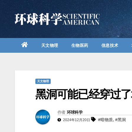
跳
至
内
容
天文物理
生物医药
信息技术
天文物理
黑洞可能已经穿过了
作者
环球科学
,
#暗物质
#黑洞
2024年12月20日