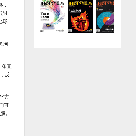
终，
超过
地球
黑洞
一条直
高，反
0平方
们可
黑洞。