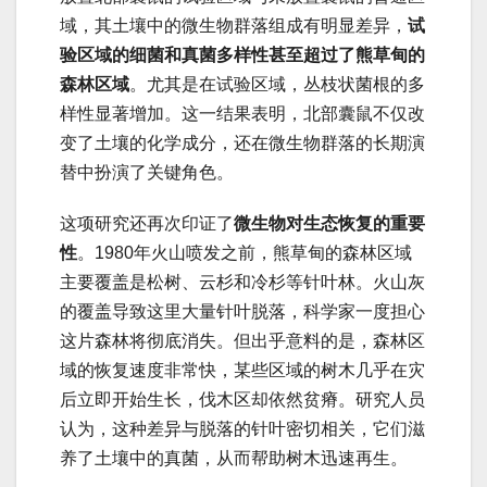
域，其土壤中的微生物群落组成有明显差异，
试
验区域的细菌和真菌多样性甚至超过了熊草甸的
森林区域
。尤其是在试验区域，丛枝状菌根的多
样性显著增加。这一结果表明，北部囊鼠不仅改
变了土壤的化学成分，还在微生物群落的长期演
替中扮演了关键角色。
这项研究还再次印证了
微生物对生态恢复的重要
性
。1980年火山喷发之前，熊草甸的森林区域
主要覆盖是松树、云杉和冷杉等针叶林。火山灰
的覆盖导致这里大量针叶脱落，科学家一度担心
这片森林将彻底消失。但出乎意料的是，森林区
域的恢复速度非常快，某些区域的树木几乎在灾
后立即开始生长，伐木区却依然贫瘠。研究人员
认为，这种差异与脱落的针叶密切相关，它们滋
养了土壤中的真菌，从而帮助树木迅速再生。