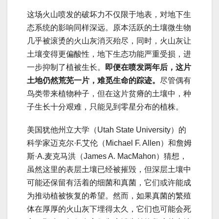
这场火山喷发的破坏力不仅限于地表，对地下生
态系统的影响同样深远。原本活跃的土壤微生物
几乎被滚烫的火山灰消灭殆尽，同时，火山灰让
土壤变得更偏酸性，地下生态功能严重受损，进
一步抑制了植被生长。
即便在喷发两年后，这片
土地仍然荒芜一片，难觅生命的踪迹。
尽管偶有
鸟类带来植物种子，但在这片贫瘠的土壤中，种
子生长十分艰难，只能见到零星分布的植株。
美国犹他州立大学（Utah State University）的
科学家迈克尔·F.艾伦（Michael F. Allen）和詹姆
斯·A.麦克马洪（James A. MacMahon）猜想，
虽然这里的表层土壤已经被摧毁，但深层土壤中
可能还保留有活着的细菌和真菌，它们或许能成
为推动植被恢复的希望。然而，如果真菌的繁殖
体在厚厚的火山灰下埋得太久，它们也可能会死