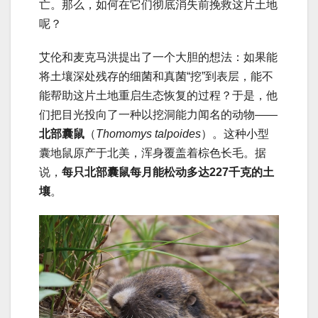
亡。那么，如何在它们彻底消失前挽救这片土地
呢？
艾伦和麦克马洪提出了一个大胆的想法：如果能
将土壤深处残存的细菌和真菌“挖”到表层，能不
能帮助这片土地重启生态恢复的过程？于是，他
们把目光投向了一种以挖洞能力闻名的动物——
北部囊鼠
（
Thomomys talpoides
）。这种小型
囊地鼠原产于北美，浑身覆盖着棕色长毛。据
说，
每只北部囊鼠每月能松动多达227千克的土
壤
。