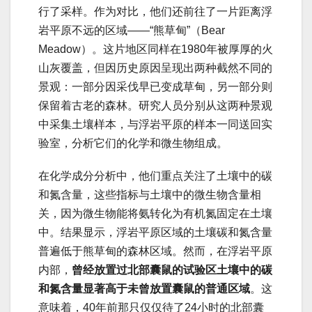
行了采样。作为对比，他们还前往了一片距离浮
岩平原不远的区域——“熊草甸”（Bear
Meadow）。这片地区同样在1980年被厚厚的火
山灰覆盖，但因历史原因呈现出两种截然不同的
景观：一部分因采伐早已变成草甸，另一部分则
保留着古老的森林。研究人员分别从这两种景观
中采集土壤样本，与浮岩平原的样本一同送回实
验室，分析它们的化学和微生物组成。
在化学成分分析中，他们重点关注了土壤中的碳
和氮含量，这些指标与土壤中的微生物含量相
关，因为微生物能将氨转化为有机氮固定在土壤
中。结果显示，浮岩平原区域的土壤碳和氮含量
普遍低于熊草甸的森林区域。然而，在浮岩平原
内部，
曾经放置过北部囊鼠的试验区土壤中的碳
和氮含量显著高于未曾放置囊鼠的普通区域
。这
意味着，40年前那只仅仅待了24小时的北部囊