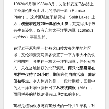
1982年9月和1983年8月，艾伦和麦克马洪踏上
了圣海伦斯火山以北的浮岩平原（Pumice
Plain）。这片区域位于精灵湖（Spirit Lake）上
方，
覆盖着超过20米厚的火山灰
，荒芜得几乎没
有生命迹象，仅有几株太平洋羽扇豆（
Lupinus
lepidus
）零星生长。
在浮岩平原和另一处被火山喷发夷为平地的区
域，艾伦和麦克马洪各设置了一平方米大小的铁
丝网围栏，各围住一株太平洋羽扇豆，并分别放
入一只在当地捕获的北部囊鼠。
两只北部囊鼠在
围栏中仅待了24小时，期间它们自由活动，随后
便被移走
。
令人惊讶的是，一段时期后，围栏中
的太平洋羽扇豆就长出了
丛枝状菌根
（AM），
而围栏外的植株则没有出现类似的变化。
菌根是植物根系与真菌形成的一种共生结构，对