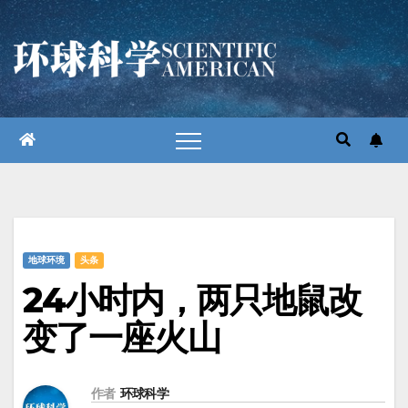
跳
至
内
容
地球环境
头条
24小时内，两只地鼠改
变了一座火山
作者
环球科学