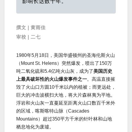
影响长达数十年。
撰文 | 黄雨佳
审校 | 二七
1980年5月18日，美国华盛顿州的圣海伦斯火山
（Mount St. Helens）突然爆发，喷出了150万
吨二氧化硫和5.4亿吨火山灰，成为了
美国历史
上最具破坏性的火山爆发事件之一
。高温直接摧
毁了火山口方圆10千米以内的植被；而更远处，
巨大的冲击波横扫大地，将大片森林夷为平地。
浮岩和火山灰一直蔓延至距离火山口数百千米外
的区域，喀斯喀特山脉（Cascades
Mountains）超过350平方千米的针叶林和山地
栖息地化为废墟。