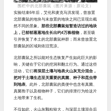
围栏中的北部囊鼠（图片来源：原论文）
实验结束6年后，艾伦和麦克马洪发现，曾放置
北部囊鼠的地块与未放置的地块之间已呈现出截
然不同的景象。
那些北部囊鼠短暂造访过的地块
上，已郁郁葱葱地生长出约4万株植物
，甚至吸
引并恢复了本土的北部囊鼠种群；而未曾放置北
部囊鼠的区域则依旧荒凉。
北部囊鼠之所以能对生态恢复产生如此巨大的影
响，关键在于它们的挖洞和翻土行为。通过这些
活动，它们
将深层土壤与地表火山灰充分混合，
把对于土壤生态至关重要的真菌、种子和昆虫带
到地表
。此外，北部囊鼠的粪便中也含有真菌、
真菌孢子以及植物种子，它们的排泄行为给这片
土地带来了生机。
不仅如此，火山灰颗粒较大，与深层土壤混合后