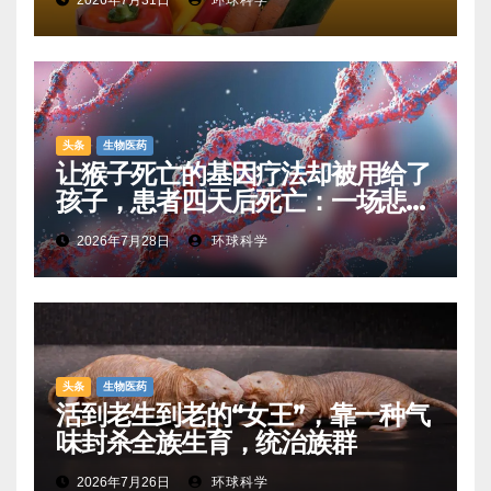
头条
生物医药
让猴子死亡的基因疗法却被用给了
孩子，患者四天后死亡：一场悲剧
如何让基因治疗领域停滞十年
2026年7月28日
环球科学
头条
生物医药
活到老生到老的“女王”，靠一种气
味封杀全族生育，统治族群
2026年7月26日
环球科学