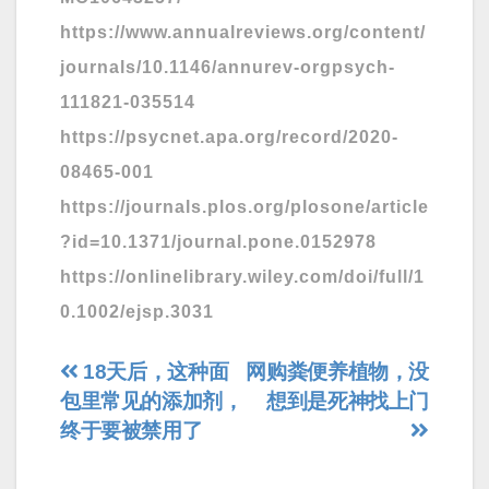
https://www.annualreviews.org/content/
journals/10.1146/annurev-orgpsych-
111821-035514
https://psycnet.apa.org/record/2020-
08465-001
https://journals.plos.org/plosone/article
?id=10.1371/journal.pone.0152978
https://onlinelibrary.wiley.com/doi/full/1
0.1002/ejsp.3031
文
18天后，这种面
网购粪便养植物，没
包里常见的添加剂，
想到是死神找上门
章
终于要被禁用了
导