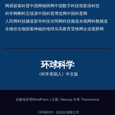
网易探索
科普中国网
领研网
中国数字科技馆
新浪科技
科学网
蝌蚪五线谱
中国科普博览网
中国科普网
人民网科技频道
新华科技
光明网科技频道
央视网科教频道
生物谷
生物探索
神秘的地球
乐高教育
雷锋网
企业观察网
环球科学
《科学美国人》中文版
自豪地采用WordPress
|
主题: Newsup 作者
Themeansar
《环球科学》杂志社有限公司