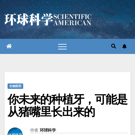
跳
至
内
容
生物医药
你未来的种植牙，可能是
从猪嘴里长出来的
作者
环球科学