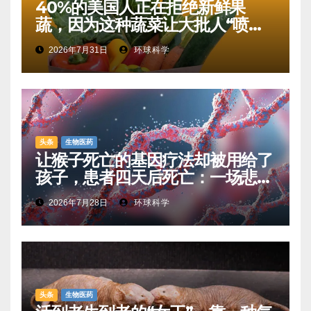
40%的美国人正在拒绝新鲜果
蔬，因为这种蔬菜让大批人“喷射
性腹泻”
2026年7月31日
环球科学
头条
生物医药
让猴子死亡的基因疗法却被用给了
孩子，患者四天后死亡：一场悲剧
如何让基因治疗领域停滞十年
2026年7月28日
环球科学
头条
生物医药