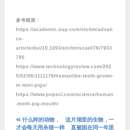
参考链接：
https://academic.oup.com/stcltm/advan
ce-
article/doi/10.1093/stcltm/szae076/7933
795
https://www.technologyreview.com/202
5/02/06/1111178/humanlike-teeth-grown-
in-mini-pigs/
https://www.popsci.com/science/human
-teeth-pig-mouth/
文
什么样的动物，
这片湖里的生物，一
才会每天用杀猪一样
直被困在同一年里