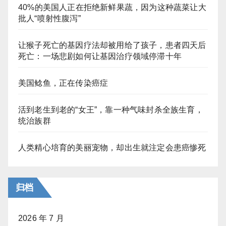
40%的美国人正在拒绝新鲜果蔬，因为这种蔬菜让大
批人“喷射性腹泻”
让猴子死亡的基因疗法却被用给了孩子，患者四天后
死亡：一场悲剧如何让基因治疗领域停滞十年
美国鲶鱼，正在传染癌症
活到老生到老的“女王”，靠一种气味封杀全族生育，
统治族群
人类精心培育的美丽宠物，却出生就注定会患癌惨死
归档
2026 年 7 月