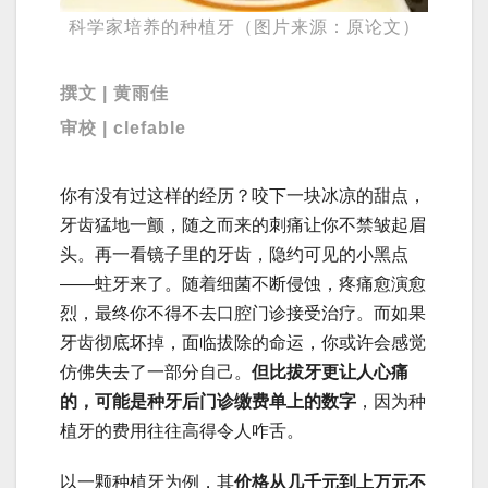
科学家培养的种植牙（图片来源：原论文）
撰文 | 黄雨佳
审校 | clefable
你有没有过这样的经历？咬下一块冰凉的甜点，
牙齿猛地一颤，随之而来的刺痛让你不禁皱起眉
头。再一看镜子里的牙齿，隐约可见的小黑点
——蛀牙来了。随着细菌不断侵蚀，疼痛愈演愈
烈，最终你不得不去口腔门诊接受治疗。而如果
牙齿彻底坏掉，面临拔除的命运，你或许会感觉
仿佛失去了一部分自己。
但比拔牙更让人心痛
的，可能是种牙后门诊缴费单上的数字
，因为种
植牙的费用往往高得令人咋舌。
以一颗种植牙为例，其
价格从几千元到上万元不