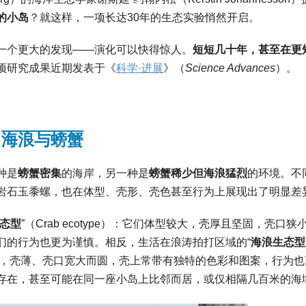
的小岛
？就这样，一项长达30年的生态实验悄然开启。
一个更大的发现——演化可以快得惊人。
短短几十年，甚至在更
项研究成果近期发表于《
科学·进展
》（
Science Advances
）。
海浪与螃蟹
种是
螃蟹密集
的海岸，另一种是
螃蟹稀少但海浪猛烈
的环境。不
岩石玉黍螺，也在体型、壳形、壳色甚至行为上展现出了明显差
态型
”（Crab ecotype）：它们体型较大，壳厚且坚固，壳口狭
们的行为也更为谨慎。相反，生活在浪涛拍打区域的“
海浪生态型
体型较小，壳薄、壳口宽大而圆，壳上常带有独特的色彩和图案，行为
存在，甚至可能在同一座小岛上比邻而居，或仅相隔几百米的海