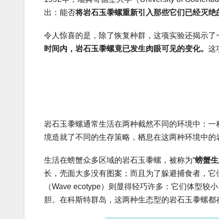
出：能否
将岩石玉黍螺重新引入那些它们已经灭绝
令人惊喜的是，除了恢复种群，这项实验还揭示了
时间内，岩石玉黍螺竟已发生肉眼可见的变化。
这
岩石玉黍螺通常生活在两种截然不同的环境中：一
境造就了不同的生存策略，栖息在这两种环境中的
生活在螃蟹众多区域的岩石玉黍螺，被称为“
螃蟹生
长，壳面大多没有图案；而且为了躲避捕食者，它
（Wave ecotype）则显得轻巧许多：它们
胆。在科斯特群岛，这两种生态型的岩石玉黍螺都