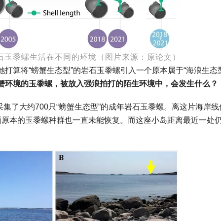
”岩石玉黍螺生活在不同的环境（图片来源：原论文）
打算将“螃蟹生态型”的岩石玉黍螺引入一个原本属于“海浪生态型
蟹环境的玉黍螺，被放入强浪拍打的陌生环境中，会发生什么
？
采集了大约700只“螃蟹生态型”的成年岩石玉黍螺。离这片海岸线仅
面原本的玉黍螺种群也一直未能恢复。而这座小岛距离最近一处