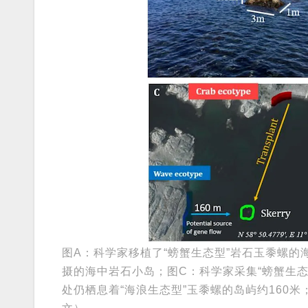
图A：科学家移植了“螃蟹生态型”岩石玉黍螺的
摄的海中岩石小岛；图C：科学家采集“螃蟹生态
处仍栖息着“海浪生态型”玉黍螺的岛屿约160米