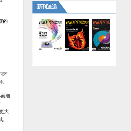
新刊速递
短的
同环
异。
小而细
”
也更大
域。