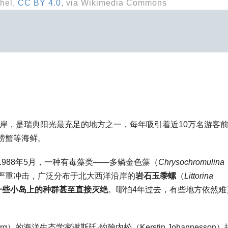
hel,
CC BY 4.0
, via Wikimedia Commons
瑞典西海岸，是瑞典阳光最充足的地方之一，每年吸引着近10万名游客
螃蟹等海鲜。
988年5月，一种有毒藻类——多鳞金色藻（
Chrysochromulina
严重冲击，广泛分布于北大西洋沿岸的
岩石玉黍螺
（
Littorina
一些小岛上的种群甚至直接灭绝
。哪怕4年过去，有些地方依然难
nburg）的海洋生态学家谢斯廷·约翰内松（Kerstin Johannesson）