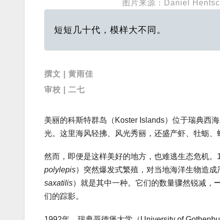
图片来源：Daniel Hentsc
短短几十代，模样大不同。
撰文 | 黄雨佳
审校 | 二七
美丽的科斯特群岛（Koster Islands）位于
光。这里海风轻拂、风光秀丽，还盛产虾、牡蛎、
然而，即便是这样美好的地方，也难逃生态危机。1
polylepis
）突然爆发式繁殖，对当地海洋生物造成
saxatilis
）就是其中一种。它们的数量骤然锐减，
们的踪影。
1992年，瑞典哥德堡大学（University of Gothe