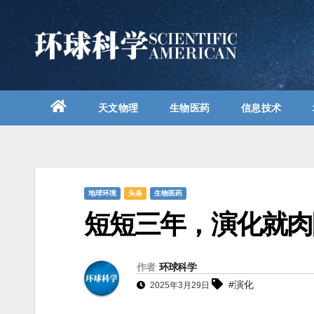
跳
至
内
容
天文物理
生物医药
信息技术
地球环境
头条
生物医药
短短三年，演化就肉
作者
环球科学
#演化
2025年3月29日