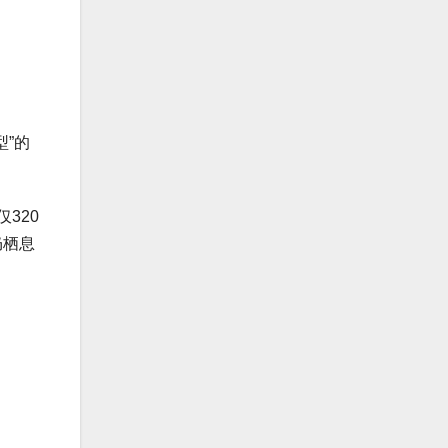
”的
320
仍栖息