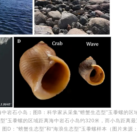
海中岩石小岛；图B：科学家从采集“螃蟹生态型”玉黍螺的区
型”玉黍螺的区域距离海中岩石小岛约320米，而小岛距离最
；图D：“螃蟹生态型”和“海浪生态型”玉黍螺样本（图片来源