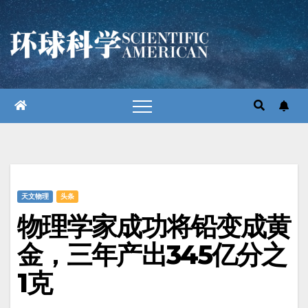
跳
至
内
容
天文物理
头条
物理学家成功将铅变成黄
金，三年产出345亿分之
1克