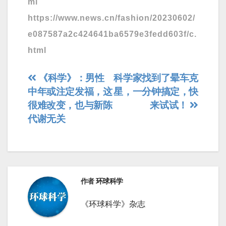
ml
https://www.news.cn/fashion/20230602/
e087587a2c424641ba6579e3fedd603f/c.
html
文
《科学》：男性
科学家找到了晕车克
中年或注定发福，这
星，一分钟搞定，快
章
很难改变，也与新陈
来试试！
导
代谢无关
航
作者
环球科学
《环球科学》杂志