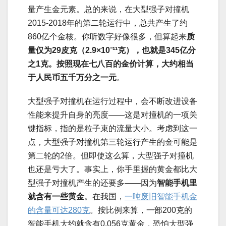
量产生金元素。总的来说，在大型强子对撞机
2015-2018年的第二轮运行中，总共产生了约
860亿个金核。你听数字好像很多，但算起来
质
量仅为
29
皮克（
2.9×10
⁻
¹¹
克），也就是
345
亿分
之
1
克。按照现在七八百的金价计算，大约相当
于人民币五千万分之一元
。
大型强子对撞机在运行过程中，会不断改进设备
性能来提升自身的亮度——这是对撞机的一项关
键指标，指的是粒子束的流量大小。考虑到这一
点，大型强子对撞机第三轮运行产生的金可能是
第二轮的2倍。但即使这么算，大型强子对撞机
也还是亏大了。事实上，你手里握的黄金都比大
型强子对撞机产生的还要多——因为
智能手机里
就含有一些黄金
。在我国，
一吨废旧智能手机金
的含量可达280克
。按比例来算，一部200克的
智能手机大约就含有0.056克黄金，恐怕大型强