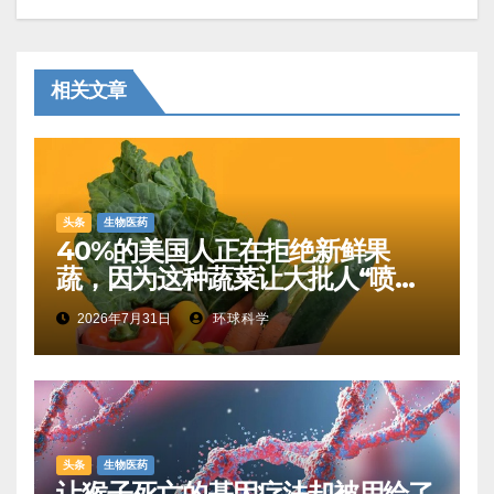
相关文章
头条
生物医药
40%的美国人正在拒绝新鲜果
蔬，因为这种蔬菜让大批人“喷射
性腹泻”
2026年7月31日
环球科学
头条
生物医药
让猴子死亡的基因疗法却被用给了