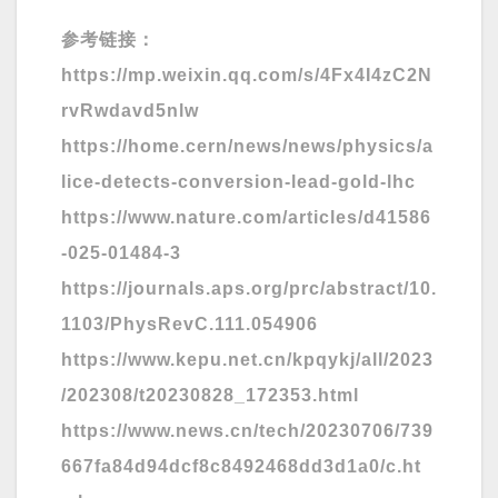
参考链接：
https://mp.weixin.qq.com/s/4Fx4I4zC2N
rvRwdavd5nlw
https://home.cern/news/news/physics/a
lice-detects-conversion-lead-gold-lhc
https://www.nature.com/articles/d41586
-025-01484-3
https://journals.aps.org/prc/abstract/10.
1103/PhysRevC.111.054906
https://www.kepu.net.cn/kpqykj/all/2023
/202308/t20230828_172353.html
https://www.news.cn/tech/20230706/739
667fa84d94dcf8c8492468dd3d1a0/c.ht