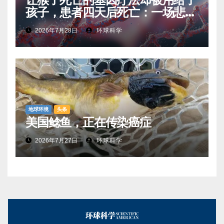
孩子，患者四天后死亡：一场悲剧
如何让基因治疗领域停滞十年
2026年7月28日
环球科学
地球环境
头条
美国鲶鱼，正在传染癌症
2026年7月27日
环球科学