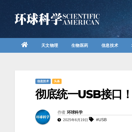
跳
至
内
容
天文物理
生物医药
信息技术
信息技术
头条
彻底统一USB接口
作者
环球科学
#USB
2025年6月19日