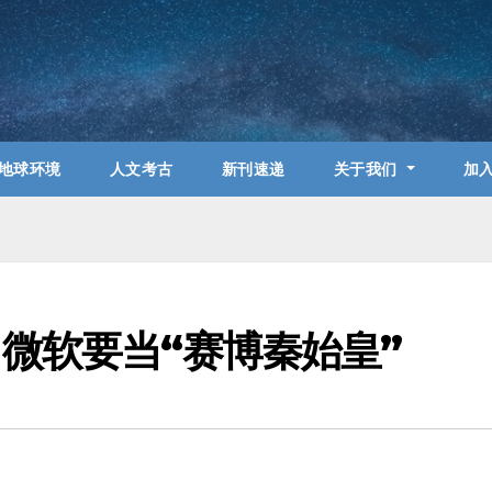
地球环境
人文考古
新刊速递
关于我们
加
！微软要当“赛博秦始皇”