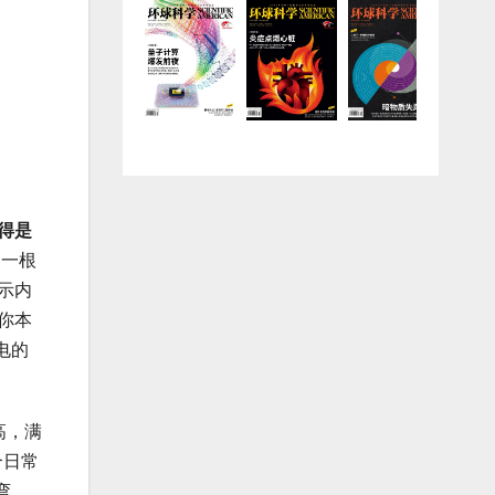
得是
了一根
示内
你本
电的
高，满
合日常
弯