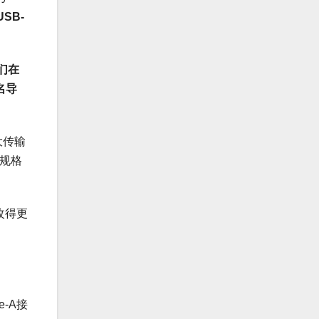
USB-
们在
名导
大传输
高规格
改得更
e-A接