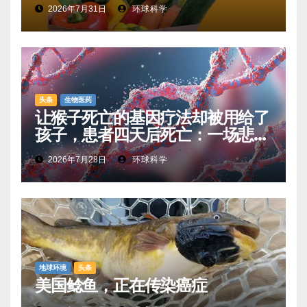
性腹泻”
2026年7月31日
环球科学
头条
生物医药
让猴子死亡的基因疗法却被用给了
孩子，患者四天后死亡：一场悲剧
如何让基因治疗领域停滞十年
2026年7月28日
环球科学
地球环境
头条
美国鲶鱼，正在传染癌症