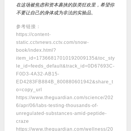
在这场被焦虑和资本裹挟的肽类狂欢里，希望你
不要让自己的身体成为非法的实验品
。
参考链接：
https://content-
static.cctvnews.cctv.com/snow-
book/index.html?
item_id=17366817010192009135&toc_sty
le_id=feeds_default&track_id=0D67693C-
F0D3-4A32-AB15-
ED4283FB884B_800880601942&share_t
o=copy_url
https://www.theguardian.com/science/202
6/apr/06/labs-testing-thousands-of-
unregulated-substances-amid-peptide-
craze
https://www.theguardian.com/wellness/20