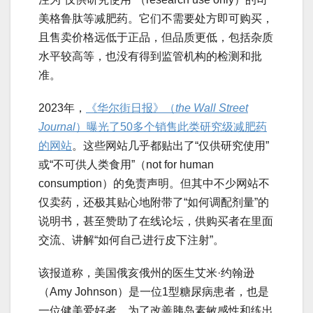
美格鲁肽等减肥药。它们不需要处方即可购买，
且售卖价格远低于正品，但品质更低，包括杂质
水平较高等，也没有得到监管机构的检测和批
准。
2023年，
《华尔街日报》（
the Wall Street
Journal
）曝光了50多个销售此类研究级减肥药
的网站
。这些网站几乎都贴出了“仅供研究使用”
或“不可供人类食用”（not for human
consumption）的免责声明。但其中不少网站不
仅卖药，还极其贴心地附带了“如何调配剂量”的
说明书，甚至赞助了在线论坛，供购买者在里面
交流、讲解“如何自己进行皮下注射”。
该报道称，美国俄亥俄州的医生艾米·约翰逊
（Amy Johnson）是一位1型糖尿病患者，也是
一位健美爱好者。为了改善胰岛素敏感性和练出