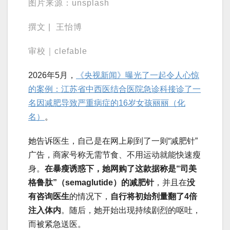
图片来源：unsplash
撰文 | 王怡博
审校｜clefable
2026年5月，
《央视新闻》曝光了一起令人心惊
的案例：江苏省中西医结合医院急诊科接诊了一
名因减肥导致严重病症的16岁女孩丽丽（化
名）
。
她告诉医生，自己是在网上刷到了一则“减肥针”
广告，商家号称无需节食、不用运动就能快速瘦
身。
在暴瘦诱惑下，她网购了这款据称是“司美
格鲁肽”（semaglutide）的减肥针
，并且在
没
有咨询医生
的情况下，
自行将初始剂量翻了4倍
注入体内
。随后，她开始出现持续剧烈的呕吐，
而被紧急送医。