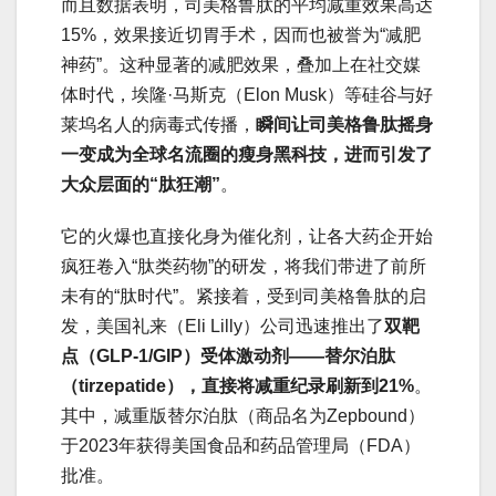
而且数据表明，司美格鲁肽的平均减重效果高达
15%，效果接近切胃手术，因而也被誉为“减肥
神药”。这种显著的减肥效果，叠加上在社交媒
体时代，埃隆·马斯克（Elon Musk）等硅谷与好
莱坞名人的病毒式传播，
瞬间让司美格鲁肽摇身
一变成为全球名流圈的瘦身黑科技，进而引发了
大众层面的“肽狂潮”
。
它的火爆也直接化身为催化剂，让各大药企开始
疯狂卷入“肽类药物”的研发，将我们带进了前所
未有的“肽时代”。紧接着，受到司美格鲁肽的启
发，美国礼来（Eli Lilly）公司迅速推出了
双靶
点（GLP-1/GIP）受体激动剂——替尔泊肽
（tirzepatide），直接将减重纪录刷新到21%
。
其中，减重版替尔泊肽（商品名为Zepbound）
于2023年获得美国食品和药品管理局（FDA）
批准。