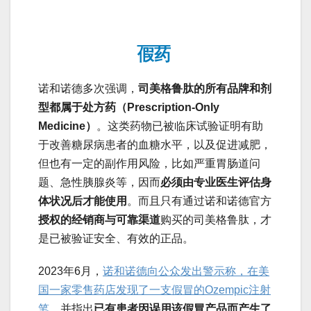
假药
诺和诺德多次强调，
司美格鲁肽的所有品牌和剂
型都属于处方药（Prescription-Only
Medicine）
。这类药物已被临床试验证明有助
于改善糖尿病患者的血糖水平，以及促进减肥，
但也有一定的副作用风险，比如严重胃肠道问
题、急性胰腺炎等，因而
必须由专业医生评估身
体状况后才能使用
。而且只有通过诺和诺德官方
授权的经销商与可靠渠道
购买的司美格鲁肽，才
是已被验证安全、有效的正品。
2023年6月，
诺和诺德向公众发出警示称，在美
国一家零售药店发现了一支假冒的Ozempic注射
笔
，并指出
已有患者因误用该假冒产品而产生了