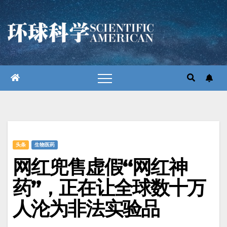
跳
至
内
容
头条
生物医药
网红兜售虚假“网红神
药”，正在让全球数十万
人沦为非法实验品