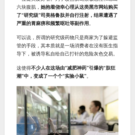
六块腹肌，
她抱着侥幸心理从这类黑市网站购买
了“研究级”司美格鲁肽并自行注射，结果遭遇了
严重的胃麻痹和频繁呕吐等副作用
。
可以说，所谓的研究级药物只是商家为了躲避监
管的手段，其本质就是一场消费者在没有医生指
导下，被诱导私自给自己打针的危险灰色交易。
这使得
不少人在这场由“减肥神药”引爆的“肽狂
潮”中，变成了一个个“实验小鼠”
。