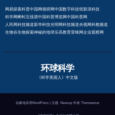
网易探索
科普中国网
领研网
中国数字科技馆
新浪科技
科学网
蝌蚪五线谱
中国科普博览网
中国科普网
人民网科技频道
新华科技
光明网科技频道
央视网科教频道
生物谷
生物探索
神秘的地球
乐高教育
雷锋网
企业观察网
环球科学
《科学美国人》中文版
自豪地采用WordPress
|
主题: Newsup 作者
Themeansar