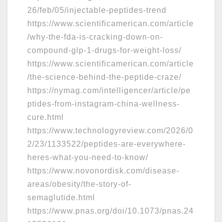
26/feb/05/injectable-peptides-trend
https://www.scientificamerican.com/article
/why-the-fda-is-cracking-down-on-
compound-glp-1-drugs-for-weight-loss/
https://www.scientificamerican.com/article
/the-science-behind-the-peptide-craze/
https://nymag.com/intelligencer/article/pe
ptides-from-instagram-china-wellness-
cure.html
https://www.technologyreview.com/2026/0
2/23/1133522/peptides-are-everywhere-
heres-what-you-need-to-know/
https://www.novonordisk.com/disease-
areas/obesity/the-story-of-
semaglutide.html
https://www.pnas.org/doi/10.1073/pnas.24