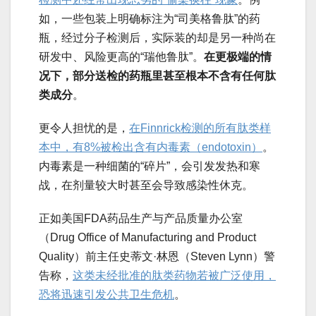
如，一些包装上明确标注为“司美格鲁肽”的药
瓶，经过分子检测后，实际装的却是另一种尚在
研发中、风险更高的“瑞他鲁肽”。
在更极端的情
况下，部分送检的药瓶里甚至根本不含有任何肽
类成分
。
更令人担忧的是，
在Finnrick检测的所有肽类样
本中，有8%被检出含有内毒素（endotoxin）
。
内毒素是一种细菌的“碎片”，会引发发热和寒
战，在剂量较大时甚至会导致感染性休克。
正如美国FDA药品生产与产品质量办公室
（Drug Office of Manufacturing and Product
Quality）前主任史蒂文·林恩（Steven Lynn）警
告称，
这类未经批准的肽类药物若被广泛使用，
恐将迅速引发公共卫生危机
。