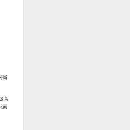
劳斯
极高
反而