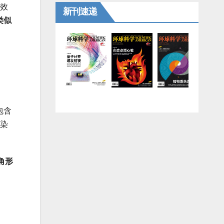
感效
新刊速递
类似
包含
染
角形