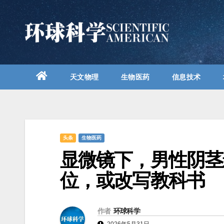
跳
至
内
容
天文物理
生物医药
信息技术
头条
生物医药
显微镜下，男性阴茎
位，或改写教科书
作者
环球科学