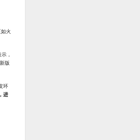
正如火
表示，
新版
皮环
，进