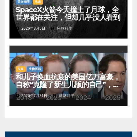
天文物理
头条
SpaceX火箭今天撞上了月球，全
世界都在关注，但却几乎没人看到
2026年8月5日
环球科学
头条
生物医药
和儿子换血抗衰的美国亿万富豪，
自称“克隆了新生儿版的自己”，真
相是……
2026年7月31日
环球科学