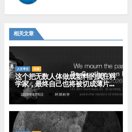
相关文章
人文考古
头条
这个把无数人体做成塑料的疯狂科
学家，最终自己也将被切成薄片展
出
2026年8月6日
环球科学