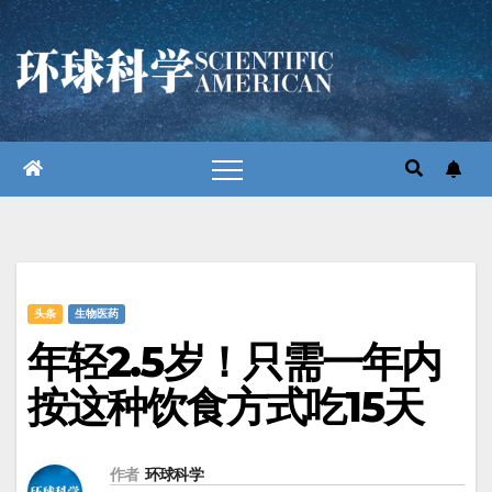
跳
至
内
容
头条
生物医药
年轻2.5岁！只需一年内
按这种饮食方式吃15天
作者
环球科学