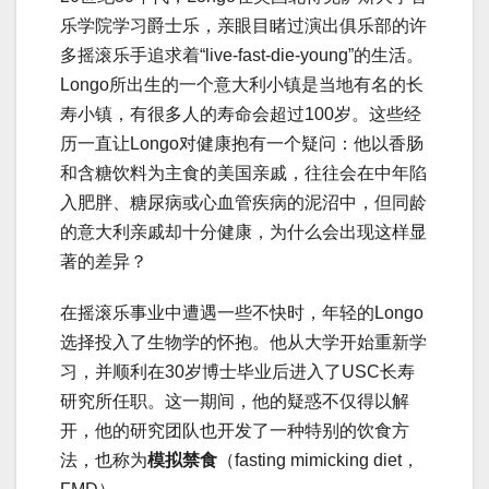
乐学院学习爵士乐，亲眼目睹过演出俱乐部的许
多摇滚乐手追求着“live-fast-die-young”的生活。
Longo所出生的一个意大利小镇是当地有名的长
寿小镇，有很多人的寿命会超过100岁。这些经
历一直让Longo对健康抱有一个疑问：他以香肠
和含糖饮料为主食的美国亲戚，往往会在中年陷
入肥胖、糖尿病或心血管疾病的泥沼中，但同龄
的意大利亲戚却十分健康，为什么会出现这样显
著的差异？
在摇滚乐事业中遭遇一些不快时，年轻的Longo
选择投入了生物学的怀抱。他从大学开始重新学
习，并顺利在30岁博士毕业后进入了USC长寿
研究所任职。这一期间，他的疑惑不仅得以解
开，他的研究团队也开发了一种特别的饮食方
法，也称为
模拟禁食
（fasting mimicking diet，