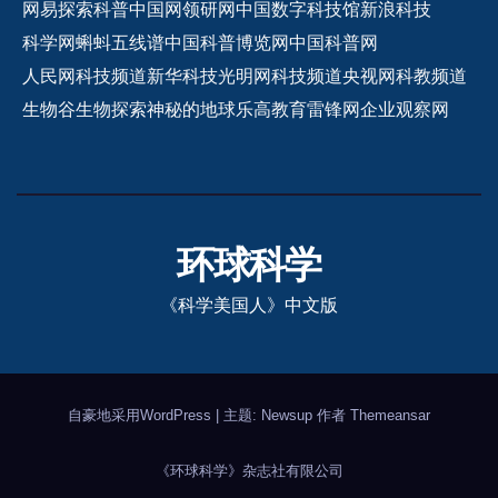
网易探索
科普中国网
领研网
中国数字科技馆
新浪科技
科学网
蝌蚪五线谱
中国科普博览网
中国科普网
人民网科技频道
新华科技
光明网科技频道
央视网科教频道
生物谷
生物探索
神秘的地球
乐高教育
雷锋网
企业观察网
环球科学
《科学美国人》中文版
自豪地采用WordPress
|
主题: Newsup 作者
Themeansar
《环球科学》杂志社有限公司