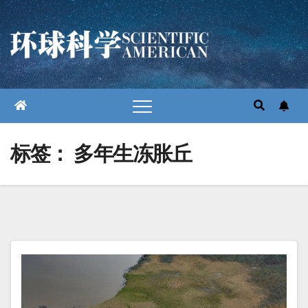
跳
至
内
容
标签：
多年生冻胀丘