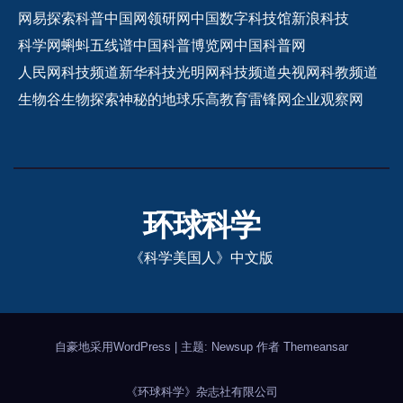
网易探索
科普中国网
领研网
中国数字科技馆
新浪科技
科学网
蝌蚪五线谱
中国科普博览网
中国科普网
人民网科技频道
新华科技
光明网科技频道
央视网科教频道
生物谷
生物探索
神秘的地球
乐高教育
雷锋网
企业观察网
环球科学
《科学美国人》中文版
自豪地采用WordPress
|
主题: Newsup 作者
Themeansar
《环球科学》杂志社有限公司