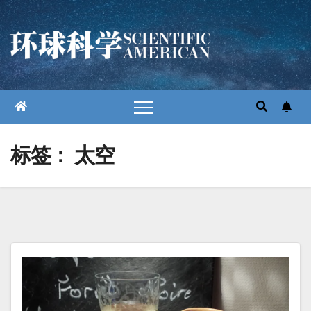
跳
至
内
容
标签：
太空