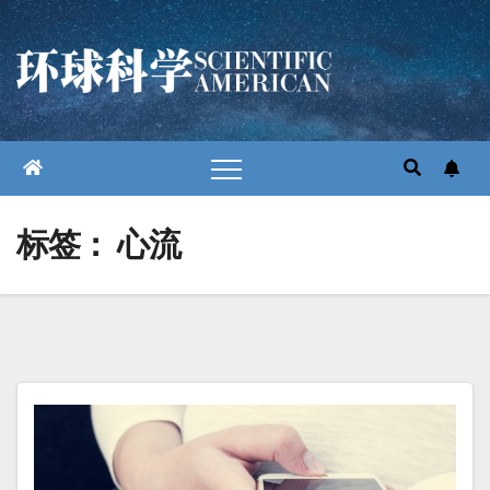
跳
至
内
容
标签：
心流