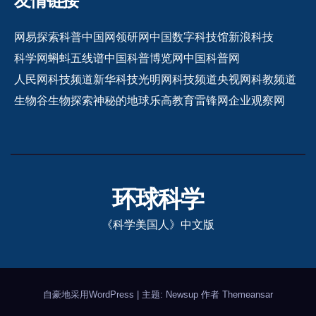
友情链接
网易探索
科普中国网
领研网
中国数字科技馆
新浪科技
科学网
蝌蚪五线谱
中国科普博览网
中国科普网
人民网科技频道
新华科技
光明网科技频道
央视网科教频道
生物谷
生物探索
神秘的地球
乐高教育
雷锋网
企业观察网
环球科学
《科学美国人》中文版
自豪地采用WordPress
|
主题: Newsup 作者
Themeansar