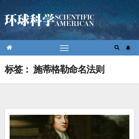
跳
至
内
容
标签：
施蒂格勒命名法则