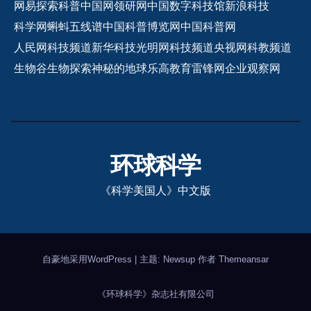
网易探索
科普中国网
领研网
中国数字科技馆
新浪科技
科学网
蝌蚪五线谱
中国科普博览网
中国科普网
人民网科技频道
新华科技
光明网科技频道
央视网科教频道
生物谷
生物探索
神秘的地球
乐高教育
雷锋网
企业观察网
环球科学
《科学美国人》中文版
自豪地采用WordPress
|
主题: Newsup 作者
Themeansar
《环球科学》杂志社有限公司