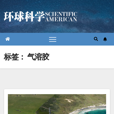
跳
至
内
容
标签：
气溶胶