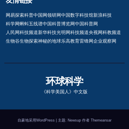
友情链接
网易探索
科普中国网
领研网
中国数字科技馆
新浪科技
科学网
蝌蚪五线谱
中国科普博览网
中国科普网
人民网科技频道
新华科技
光明网科技频道
央视网科教频道
生物谷
生物探索
神秘的地球
乐高教育
雷锋网
企业观察网
环球科学
《科学美国人》中文版
自豪地采用WordPress
|
主题: Newsup 作者
Themeansar