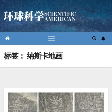
跳
至
内
容
标签：
纳斯卡地画