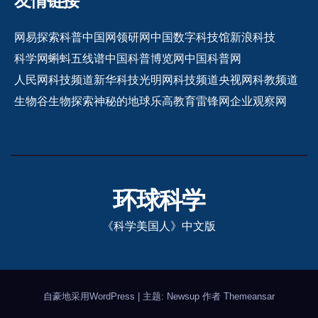
友情链接
网易探索
科普中国网
领研网
中国数字科技馆
新浪科技
科学网
蝌蚪五线谱
中国科普博览网
中国科普网
人民网科技频道
新华科技
光明网科技频道
央视网科教频道
生物谷
生物探索
神秘的地球
乐高教育
雷锋网
企业观察网
环球科学
《科学美国人》中文版
自豪地采用WordPress
|
主题: Newsup 作者
Themeansar