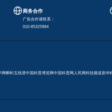
商务合作
广告合作请联系：
010-85325984
学网
蝌蚪五线谱
中国科普博览网
中国科普网
人民网科技频道
新华