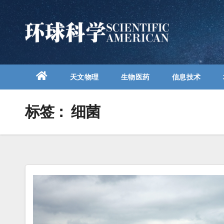
跳
至
内
容
天文物理
生物医药
信息技术
标签：
细菌