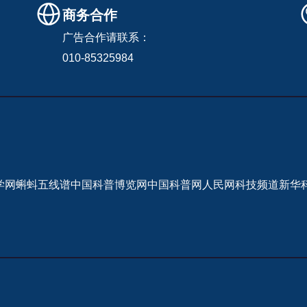
商务合作
广告合作请联系：
010-85325984
学网
蝌蚪五线谱
中国科普博览网
中国科普网
人民网科技频道
新华