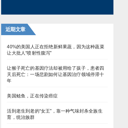
近期文章
40%的美国人正在拒绝新鲜果蔬，因为这种蔬菜
让大批人“喷射性腹泻”
让猴子死亡的基因疗法却被用给了孩子，患者四
天后死亡：一场悲剧如何让基因治疗领域停滞十
年
美国鲶鱼，正在传染癌症
活到老生到老的“女王”，靠一种气味封杀全族生
育，统治族群