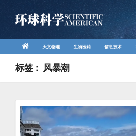
跳
至
内
容
天文物理
生物医药
信息技术
标签：
风暴潮