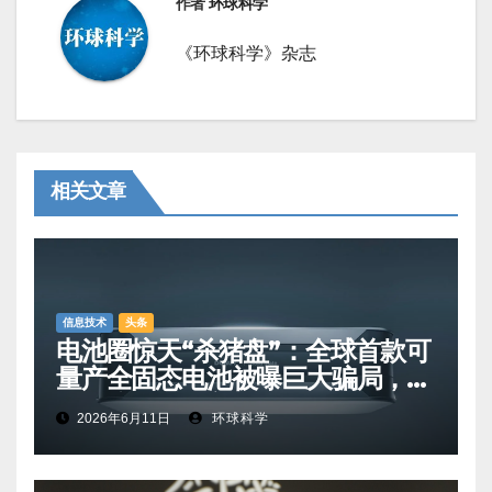
作者
环球科学
《环球科学》杂志
相关文章
信息技术
头条
电池圈惊天“杀猪盘”：全球首款可
量产全固态电池被曝巨大骗局，卷
走散户上千万美元
2026年6月11日
环球科学