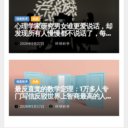
信息技术
头条
心理学家研究男女谁更爱说话，却
发现所有人慢慢都不说话了，每年
少说12万个单词
2026年5月27日
环球科学
信息技术
头条
最反直觉的数学定理：1万多人专
门写信反驳世界上智商最高的人，
他们全错了
2026年5月17日
环球科学