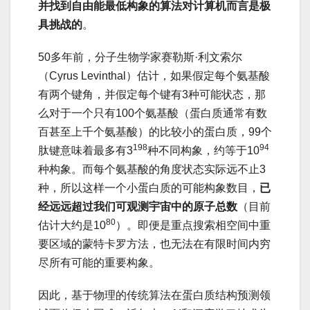
并找到自由能最低构象的算法对计算机而言是极
具挑战
的
。
50多年前，分子生物学家赛勒斯·利文索尔
（Cyrus Levinthal）估计，如果假定每个氨基酸
有两个键角，并假定每个键有3种可能状态，那
么对于一个只有100个氨基酸（蛋白质通常有数
百甚至上千个氨基酸）的比较小的蛋白质，99个
198
94
肽键意味着最多有3
种不同构象，约等于10
种构象。而每个氨基酸的角度状态实际远不止3
种，所以这样一个小蛋白质的可能构象数目，
已
经远远超过我们可观测宇宙中的原子总数
（目前
80
估计大约是10
）。即便是重点搜索相空间中重
要区域的蒙特卡罗方法，也无法在有限时间内穷
尽所有可能的重要构象。
因此，基于物理的传统算法在蛋白质结构预测领