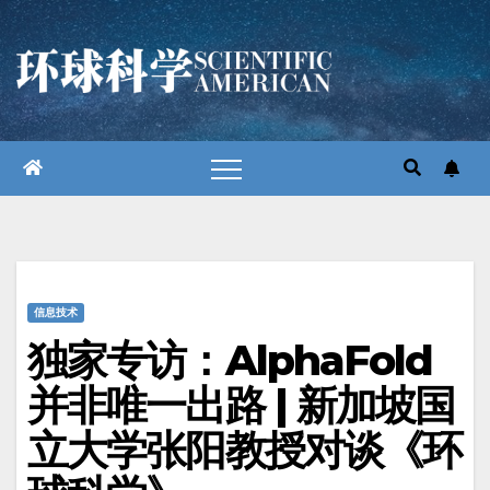
跳
至
内
容
信息技术
独家专访：AlphaFold
并非唯一出路 | 新加坡国
立大学张阳教授对谈《环