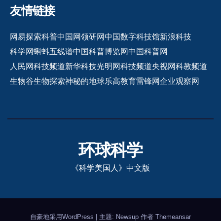
友情链接
网易探索
科普中国网
领研网
中国数字科技馆
新浪科技
科学网
蝌蚪五线谱
中国科普博览网
中国科普网
人民网科技频道
新华科技
光明网科技频道
央视网科教频道
生物谷
生物探索
神秘的地球
乐高教育
雷锋网
企业观察网
环球科学
《科学美国人》中文版
自豪地采用WordPress
|
主题: Newsup 作者
Themeansar