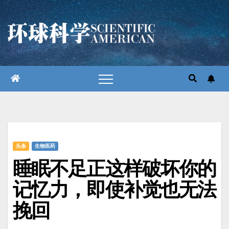
跳
至
内
容
头条
生物医药
睡眠不足正这样破坏你的
记忆力，即使补觉也无法
挽回