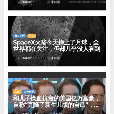
2026年8月6日
环球科学
天文物理
头条
SpaceX火箭今天撞上了月球，全
世界都在关注，但却几乎没人看到
2026年8月5日
环球科学
头条
生物医药
和儿子换血抗衰的美国亿万富豪，
自称“克隆了新生儿版的自己”，真
相是……
2026年7月31日
环球科学