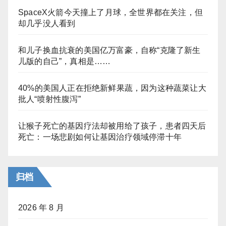
SpaceX火箭今天撞上了月球，全世界都在关注，但
却几乎没人看到
和儿子换血抗衰的美国亿万富豪，自称“克隆了新生
儿版的自己”，真相是……
40%的美国人正在拒绝新鲜果蔬，因为这种蔬菜让大
批人“喷射性腹泻”
让猴子死亡的基因疗法却被用给了孩子，患者四天后
死亡：一场悲剧如何让基因治疗领域停滞十年
归档
2026 年 8 月