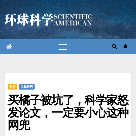
跳
至
内
容
头条
生物医药
买橘子被坑了，科学家怒
发论文，一定要小心这种
网兜