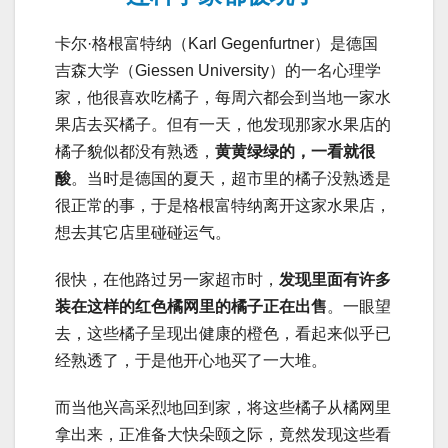
卡尔·格根富特纳（Karl Gegenfurtner）是德国
吉森大学（Giessen University）的一名心理学
家，他很喜欢吃橘子，每周六都会到当地一家水
果店去买橘子。但有一天，他发现那家水果店的
橘子貌似都没有熟透，
黄黄绿绿的，一看就很
酸
。当时是德国的夏天，超市里的橘子没熟透是
很正常的事，于是格根富特纳离开这家水果店，
想去其它店里碰碰运气。
很快，在他路过另一家超市时，
发现里面有许多
装在这样的红色橘网里的橘子正在出售
。一眼望
去，这些橘子呈现出健康的橙色，看起来似乎已
经熟透了，于是他开心地买了一大堆。
而当他兴高采烈地回到家，将这些橘子从橘网里
拿出来，正准备大快朵颐之际，竟然发现这些看