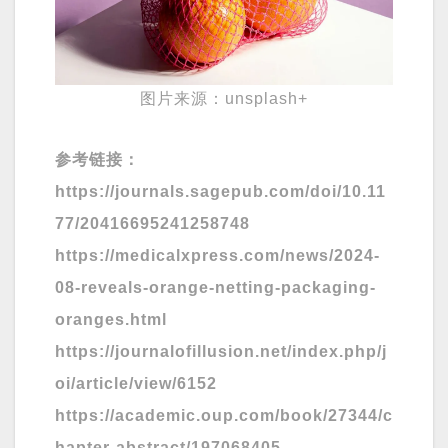
图片来源：unsplash+
参考链接：
https://journals.sagepub.com/doi/10.11
77/20416695241258748
https://medicalxpress.com/news/2024-
08-reveals-orange-netting-packaging-
oranges.html
https://journalofillusion.net/index.php/j
oi/article/view/6152
https://academic.oup.com/book/27344/c
hapter-abstract/197068405