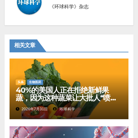
《环球科学》杂志
相关文章
头条
生物医药
40%的美国人正在拒绝新鲜果
蔬，因为这种蔬菜让大批人“喷射
性腹泻”
2026年7月31日
环球科学