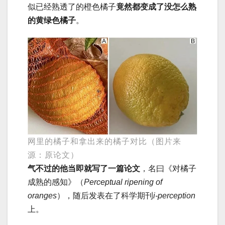
似已经熟透了的橙色橘子
竟然都变成了没怎么熟
的黄绿色橘子
。
网里的橘子和拿出来的橘子对比（图片来
源：原论文）
气不过的他当即就写了一篇论文
，名曰《对橘子
成熟的感知》（
Perceptual ripening of
oranges
），随后发表在了科学期刊
i-perception
上。