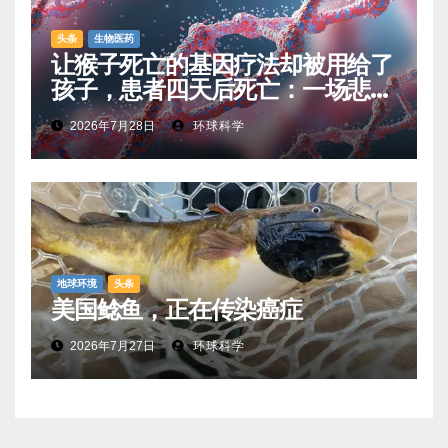
头条
生物医药
让猴子死亡的基因疗法却被用给了
孩子，患者四天后死亡：一场悲剧
如何让基因治疗领域停滞十年
2026年7月28日
环球科学
地球环境
头条
美国鲶鱼，正在传染癌症
2026年7月27日
环球科学