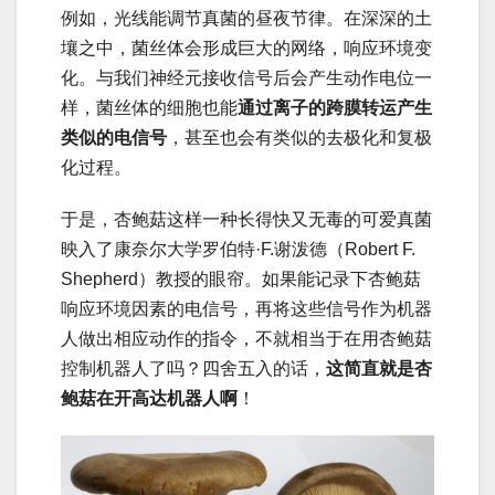
例如，光线能调节真菌的昼夜节律。在深深的土
壤之中，菌丝体会形成巨大的网络，响应环境变
化。与我们神经元接收信号后会产生动作电位一
样，菌丝体的细胞也能
通过离子的跨膜转运产生
类似的电信
号
，甚至也会有类似的去极化和复极
化过程。
于是，杏鲍菇这样一种长得快又无毒的可爱真菌
映入了康奈尔大学罗伯特·F.谢泼德（Robert F.
Shepherd）教授的眼帘。如果能记录下杏鲍菇
响应环境因素的电信号，再将这些信号作为机器
人做出相应动作的指令，不就相当于在用杏鲍菇
控制机器人了吗？四舍五入的话，
这简直就是杏
鲍菇在开高达机器人啊
！