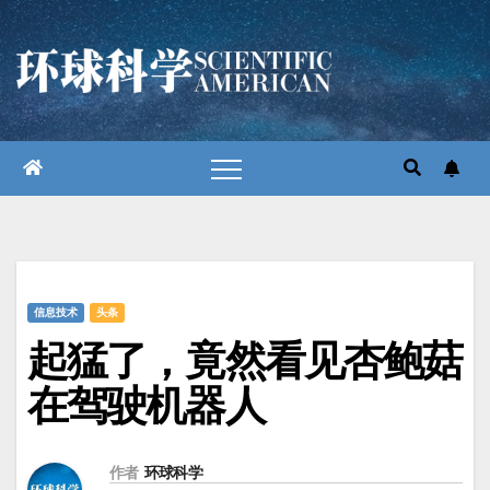
跳
至
内
容
信息技术
头条
起猛了，竟然看见杏鲍菇
在驾驶机器人
作者
环球科学