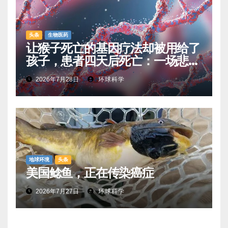
头条
生物医药
让猴子死亡的基因疗法却被用给了
孩子，患者四天后死亡：一场悲剧
如何让基因治疗领域停滞十年
2026年7月28日
环球科学
地球环境
头条
美国鲶鱼，正在传染癌症
2026年7月27日
环球科学