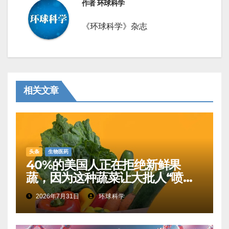
作者
环球科学
《环球科学》杂志
相关文章
头条
生物医药
40%的美国人正在拒绝新鲜果
蔬，因为这种蔬菜让大批人“喷射
性腹泻”
2026年7月31日
环球科学