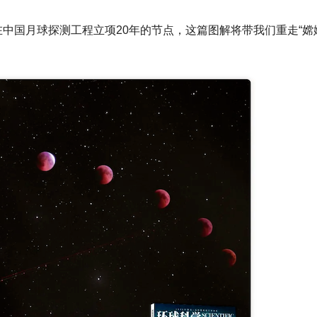
在中国月球探测工程立项20年的节点，这篇图解将带我们重走“嫦