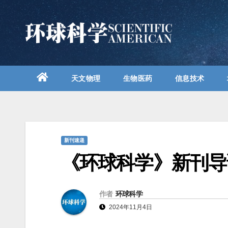
跳
至
内
容
天文物理
生物医药
信息技术
新刊速递
《环球科学》新刊导读
作者
环球科学
2024年11月4日