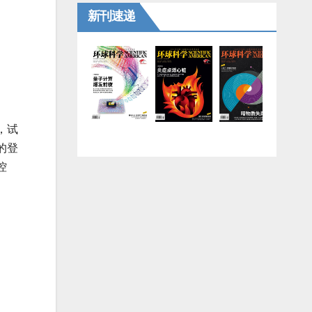
新刊速递
，试
的登
控