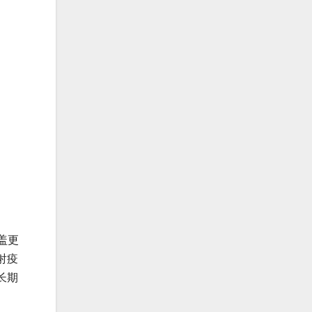
盖更
射疫
长期