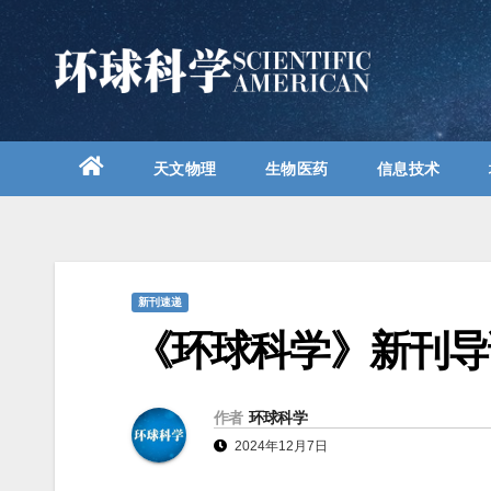
跳
至
内
容
天文物理
生物医药
信息技术
新刊速递
《环球科学》新刊导读
作者
环球科学
2024年12月7日