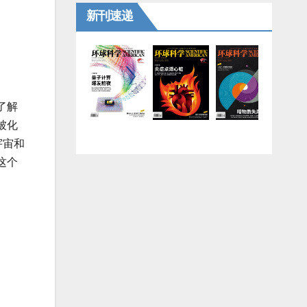
新刊速递
了解
被化
宇宙和
这个