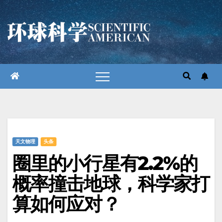
跳
至
内
容
天文物理
头条
圈里的小行星有2.2%的
概率撞击地球，科学家打
算如何应对？