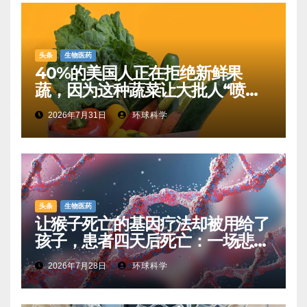
头条
生物医药
40%的美国人正在拒绝新鲜果
蔬，因为这种蔬菜让大批人“喷射
性腹泻”
2026年7月31日
环球科学
头条
生物医药
让猴子死亡的基因疗法却被用给了
孩子，患者四天后死亡：一场悲剧
如何让基因治疗领域停滞十年
2026年7月28日
环球科学