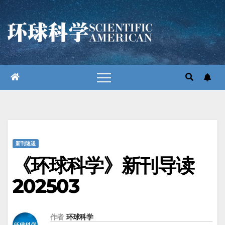
跳
至
内
容
新刊速递
《环球科学》新刊导读
202503
作者
环球科学