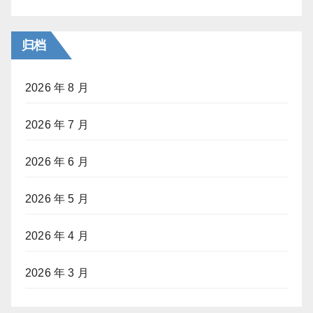
归档
2026 年 8 月
2026 年 7 月
2026 年 6 月
2026 年 5 月
2026 年 4 月
2026 年 3 月