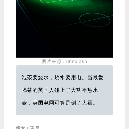
图片来源：unsplash
泡茶要烧水，烧水要用电。当最爱
喝茶的英国人碰上了大功率热水
壶，英国电网可算是倒了大霉。
撰文 | 王昱