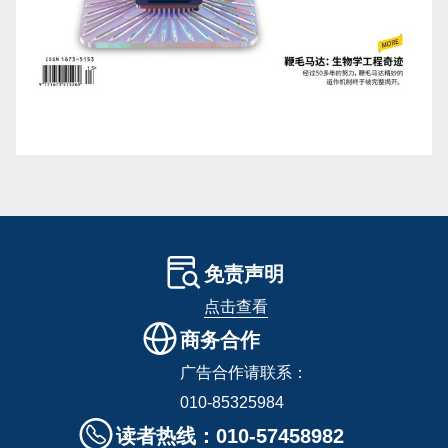
免责声明
点击查看
商务合作
广告合作请联系：
010-85325984
读者热线：010-57458982