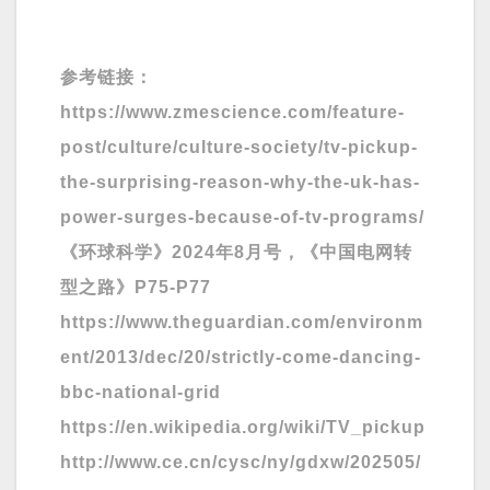
参考链接：
https://www.zmescience.com/feature-
post/culture/culture-society/tv-pickup-
the-surprising-reason-why-the-uk-has-
power-surges-because-of-tv-programs/
《环球科学》2024年8月号，《中国电网转
型之路》P75-P77
https://www.theguardian.com/environm
ent/2013/dec/20/strictly-come-dancing-
bbc-national-grid
https://en.wikipedia.org/wiki/TV_pickup
http://www.ce.cn/cysc/ny/gdxw/202505/