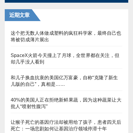
近期文章
这个把无数人体做成塑料的疯狂科学家，最终自己也
将被切成薄片展出
SpaceX火箭今天撞上了月球，全世界都在关注，但
却几乎没人看到
和儿子换血抗衰的美国亿万富豪，自称“克隆了新生
儿版的自己”，真相是……
40%的美国人正在拒绝新鲜果蔬，因为这种蔬菜让大
批人“喷射性腹泻”
让猴子死亡的基因疗法却被用给了孩子，患者四天后
死亡：一场悲剧如何让基因治疗领域停滞十年