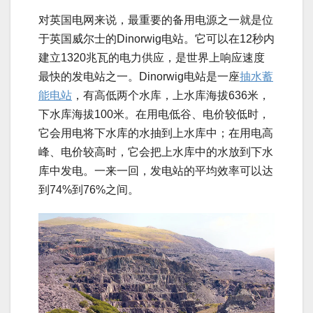
对英国电网来说，最重要的备用电源之一就是位
于英国威尔士的Dinorwig电站。它可以在12秒内
建立1320兆瓦的电力供应，是世界上响应速度
最快的发电站之一。Dinorwig电站是一座
抽水蓄
能电站
，有高低两个水库，上水库海拔636米，
下水库海拔100米。在用电低谷、电价较低时，
它会用电将下水库的水抽到上水库中；在用电高
峰、电价较高时，它会把上水库中的水放到下水
库中发电。一来一回，发电站的平均效率可以达
到74%到76%之间。