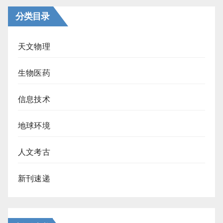
分类目录
天文物理
生物医药
信息技术
地球环境
人文考古
新刊速递