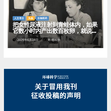
人文考古
头条
生物医药
把女性尿液注射到青蛙体内，如果
它数小时内产出数百枚卵，就说明
她怀孕了
2026年6月18日
环球科学