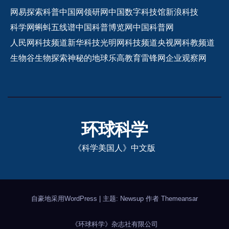
网易探索
科普中国网
领研网
中国数字科技馆
新浪科技
科学网
蝌蚪五线谱
中国科普博览网
中国科普网
人民网科技频道
新华科技
光明网科技频道
央视网科教频道
生物谷
生物探索
神秘的地球
乐高教育
雷锋网
企业观察网
环球科学
《科学美国人》中文版
自豪地采用WordPress
|
主题: Newsup 作者
Themeansar
《环球科学》杂志社有限公司