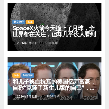
天文物理
头条
SpaceX火箭今天撞上了月球，全
世界都在关注，但却几乎没人看到
2026年8月5日
环球科学
头条
生物医药
和儿子换血抗衰的美国亿万富豪，
自称“克隆了新生儿版的自己”，真
相是……
2026年7月31日
环球科学