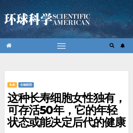
跳
至
内
容
头条
生物医药
这种长寿细胞女性独有，
可存活50年，它的年轻
状态或能决定后代的健康