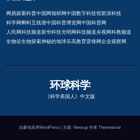
网易探索
科普中国网
领研网
中国数字科技馆
新浪科技
科学网
蝌蚪五线谱
中国科普博览网
中国科普网
人民网科技频道
新华科技
光明网科技频道
央视网科教频道
生物谷
生物探索
神秘的地球
乐高教育
雷锋网
企业观察网
环球科学
《科学美国人》中文版
自豪地采用WordPress
|
主题: Newsup 作者
Themeansar