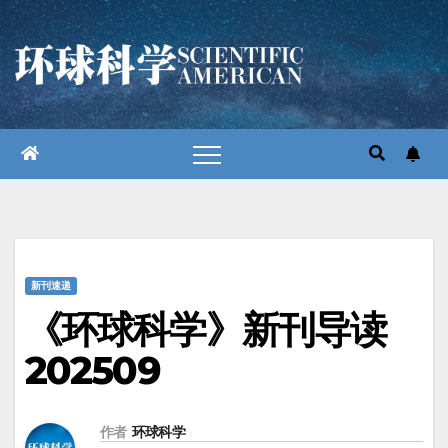
跳
至
内
容
新刊速递
《环球科学》新刊导读
202509
作者
环球科学